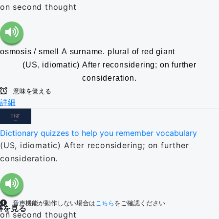
on second thought
osmosis / smell
A surname.
plural of red giant
(US, idiomatic) After reconsidering; on further
consideration.
意味を覚える
詳細
Dictionary quizzes to help you remember vocabulary
(US, idiomatic) After reconsidering; on further
consideration.
音声機能が動作しない場合は
こちら
をご確認ください
解を見る
on second thought