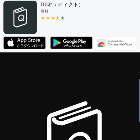
審査に対する投票権限を持つユーザー -
編集者
DiQt（ディクト）
決定に必要な投票数 -
1
無料
★★★★★
★★★★★
編集ガイドライン