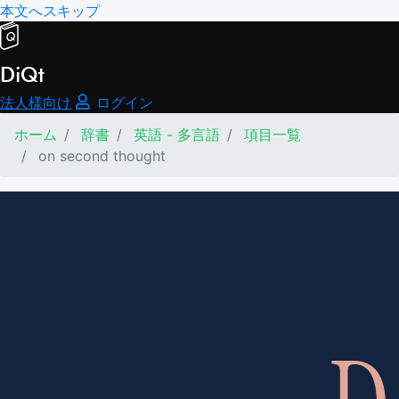
本文へスキップ
DiQt
法人様向け
ログイン
ホーム
辞書
英語 - 多言語
項目一覧
on second thought