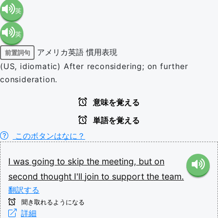
英
英
語（米
アメリカ英語
慣用表現
前置詞句
語（イ
国）
(US, idiomatic) After reconsidering; on further
consideration.
ギリ
(en-US)
意味を覚える
ス）
単語を覚える
このボタンはなに？
(en-GB)
I
was
going
to
skip
the
meeting,
but
on
second
thought
I'll
join
to
support
the
team.
翻訳する
聞き取れるようになる
詳細