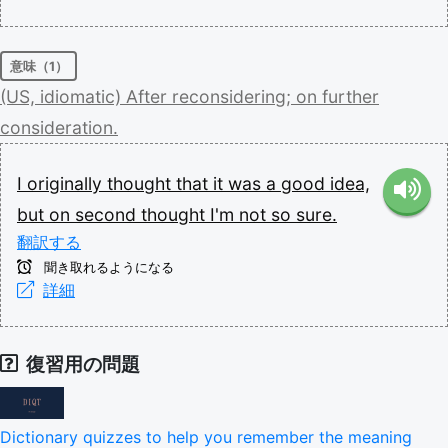
意味（1）
(US,
idiomatic)
After
reconsidering;
on
further
consideration.
I
originally
thought
that
it
was
a
good
idea,
but
on
second
thought
I'm
not
so
sure.
翻訳する
聞き取れるようになる
詳細
復習用の問題
Dictionary quizzes to help you remember the meaning