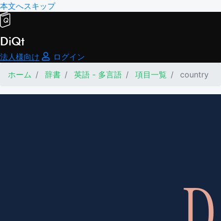
本文へスキップ
DiQt
法人様向け
ログイン
ホーム
辞書
英語 - 多言語
項目一覧
country