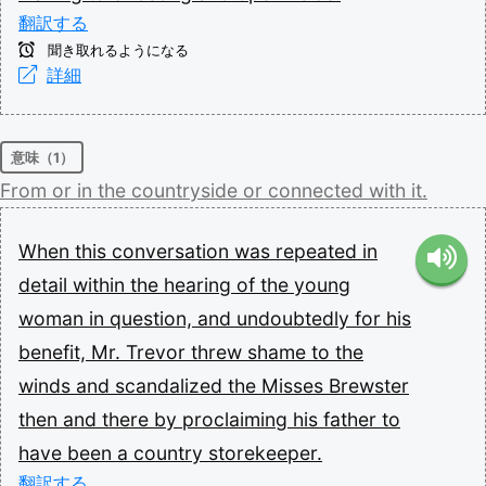
翻訳する
聞き取れるようになる
詳細
意味（1）
From
or
in
the
countryside
or
connected
with
it.
When
this
conversation
was
repeated
in
detail
within
the
hearing
of
the
young
woman
in
question,
and
undoubtedly
for
his
benefit,
Mr.
Trevor
threw
shame
to
the
winds
and
scandalized
the
Misses
Brewster
then
and
there
by
proclaiming
his
father
to
have
been
a
country
storekeeper.
翻訳する