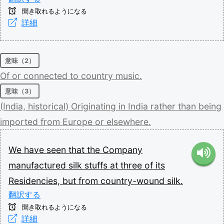
聞き取れるようになる
詳細
意味（2）
Of
or
connected
to
country
music.
意味（3）
(India,
historical)
Originating
in
India
rather
than
being
imported
from
Europe
or
elsewhere.
We
have
seen
that
the
Company
manufactured
silk
stuffs
at
three
of
its
Residencies,
but
from
country-wound
silk.
翻訳する
聞き取れるようになる
詳細