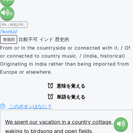
英
語（米
IPA（発音記号）
語（イ
国）
/ˈkʌntɹi/
比較不可
インド
歴史的
形容詞
ギリ
(en-US)
From or in the countryside or connected with it. / Of
or connected to country music. / (India, historical)
ス）
Originating in India rather than being imported from
Europe or elsewhere.
(en-GB)
意味を覚える
単語を覚える
このボタンはなに？
We
spent
our
vacation
in
a
country
cottage,
waking
to
birdsong
and
open
fields.