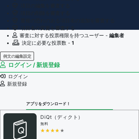
項目の編集を審査する
項目の削除を審査する
重複の恐れのある項目名の追加を審査する
項目名の変更を審査する
審査に対する投票権限を持つユーザー -
編集者
決定に必要な投票数 -
1
例文の編集設定
ログイン / 新規登録
例文の編集権限を持つユーザー -
すべてのユーザー
例文の削除を審査する
ログイン
審査に対する投票権限を持つユーザー -
編集者
新規登録
決定に必要な投票数 -
1
問題の編集設定
アプリをダウンロード！
問題の編集権限を持つユーザー -
すべてのユーザー
審査に対する投票権限を持つユーザー -
編集者
DiQt（ディクト）
決定に必要な投票数 -
1
無料
★★★★★
★★★★★
編集ガイドライン