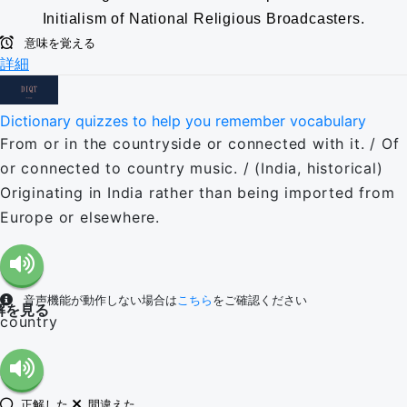
Initialism of National Religious Broadcasters.
意味を覚える
詳細
Dictionary quizzes to help you remember vocabulary
From or in the countryside or connected with it. / Of
or connected to country music. / (India, historical)
Originating in India rather than being imported from
Europe or elsewhere.
音声機能が動作しない場合は
こちら
をご確認ください
解を見る
country
正解した
間違えた