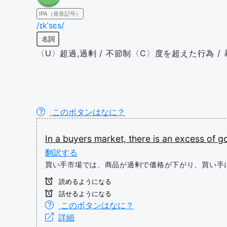
IPA（発音記号）
/ɪkˈsɛs/
名詞
〈U〉超過,過剰 / 不節制〈C〉度を超えた行為 / 
このボタンはなに？
In
a
buyers
market,
there
is
an
excess
of
g
翻訳する
買い手市場では、商品が過剰で価格が下がり、買い手
読めるようになる
話せるようになる
このボタンはなに？
詳細