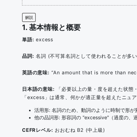
解説
1. 基本情報と概要
単語:
excess
品詞:
名詞 (不可算名詞として使われることが多
英語の意味:
“An amount that is more than nece
日本語の意味:
「必要以上の量・度を超えた状態
「excess」は通常、何かが適正量を超えたニュ
活用形: 名詞のため、動詞のように時制で形
他の品詞形: 形容詞の
excessive
（過度の、
CEFRレベル:
おおむね B2 (中上級)