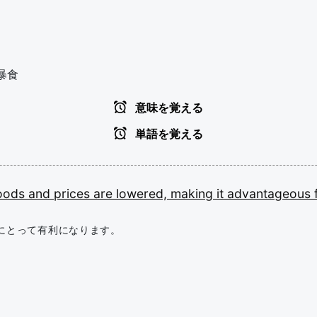
暴食
意味を覚える
単語を覚える
oods
and
prices
are
lowered,
making
it
advantageous
にとって有利になります。