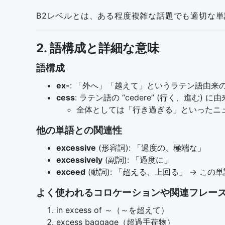
B2レベルとは、ある程度複雑な話題でも適切な
2. 語構成と詳細な意味
語構成
ex-
: 「外へ」「越えて」というラテン語由来
cess
: ラテン語の “cedere” (行く、進む) 
全体としては「行き過ぎる」といったニ
他の単語との関連性
excessive
(形容詞): 「過度の、極端な」
excessively
(副詞): 「過度に」
exceed
(動詞): 「超える、上回る」 → この
よく使われるコロケーションや関連フレーズ
in excess of ～（～を超えて）
excess baggage（超過手荷物）