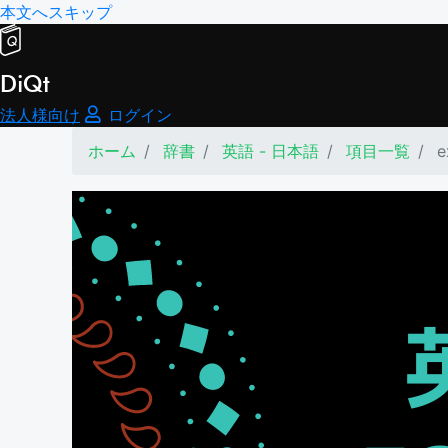
本文へスキップ
DiQt
法人様向け
ログイン
ホーム
辞書
英語 - 日本語
項目一覧
e