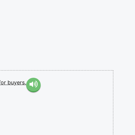
for
buyers.