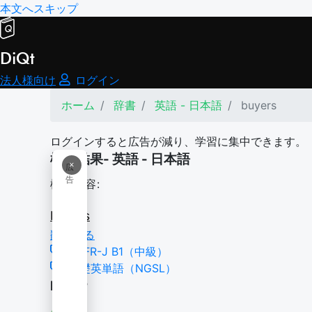
本文へスキップ
DiQt
法人様向け
ログイン
ホーム
辞書
英語 - 日本語
buyers
ログインすると広告が減り、学習に集中できます。
検索結果- 英語 - 日本語
×
広
告
検索内容:
buyers
翻訳する
CEFR-J B1（中級）
基礎英単語（NGSL）
buyer