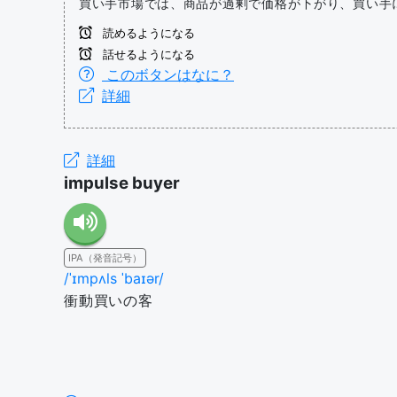
買い手市場では、商品が過剰で価格が下がり、買い手
読めるようになる
話せるようになる
このボタンはなに？
詳細
詳細
impulse buyer
IPA（発音記号）
/ˈɪmpʌls ˈbaɪər/
衝動買いの客