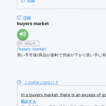
詳細
詳細
buyers market
IPA（発音記号）
/ˈbaɪərz ˈmɑrkɪt/
買い手市場(商品が過剰で売値が下がり買い手に有
このボタンはなに？
In
a
buyers
market,
there
is
an
excess
of
g
翻訳する