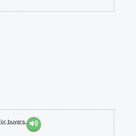
for
buyers.