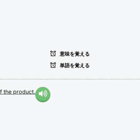
ー
意味を覚える
単語を覚える
f
the
product.