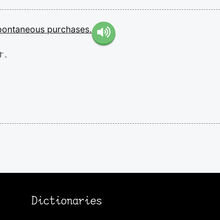
pontaneous
purchases.
す。