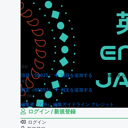
項目
項目（59625）
項目を追加する
項目の編集履歴（34
例文
例文（65853）
例文を追加する
例文の編集履歴（18
その他
編集者（726）
編集ガイドライン
クレジット
ログイン / 新規登録
ログイン