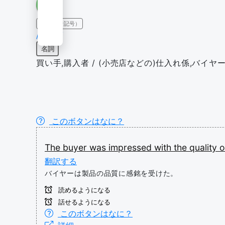
IPA（発音記号）
/ˈbaɪər/
名詞
買い手,購入者 / (小売店などの)仕入れ係,バイヤ
このボタンはなに？
The
buyer
was
impressed
with
the
quality
o
翻訳する
バイヤーは製品の品質に感銘を受けた。
読めるようになる
話せるようになる
このボタンはなに？