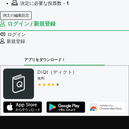
決定に必要な投票数 -
1
例文の編集設定
ログイン / 新規登録
例文の編集権限を持つユーザー -
すべてのユーザー
例文の編集を審査する
ログイン
例文の削除を審査する
新規登録
審査に対する投票権限を持つユーザー -
編集者
決定に必要な投票数 -
1
アプリをダウンロード！
問題の編集設定
問題の編集権限を持つユーザー -
すべてのユーザー
DiQt（ディクト）
審査に対する投票権限を持つユーザー -
すべてのユー
無料
ザー
★★★★★
★★★★★
決定に必要な投票数 -
1
編集ガイドライン