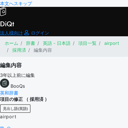
本文へスキップ
DiQt
法人様向け
ログイン
ホーム
辞書
英語 - 日本語
項目一覧
airport
採用済
編集内容
編集内容
3年以上前に編集
BooQs
英和辞書
項目の修正 （
採用済
）
見出し語(英語)
airport