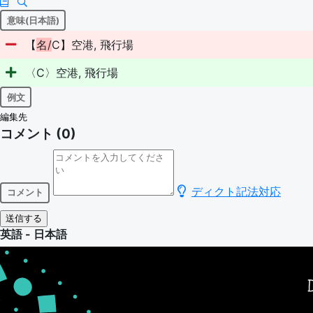
意味(日本語)
【
名
/
C】空港, 飛行場
〈C〉空港, 飛行場
例文
編集先
コメント (0)
ディクト記法対応
コメント
英語 - 日本語