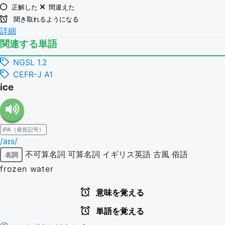
正解した
間違えた
聞き取れるようになる
詳細
関連する単語
NGSL 1.2
CEFR-J A1
ice
IPA（発音記号）
/aɪs/
不可算名詞
可算名詞
イギリス英語
古風
俗語
名詞
frozen water
意味を覚える
単語を覚える