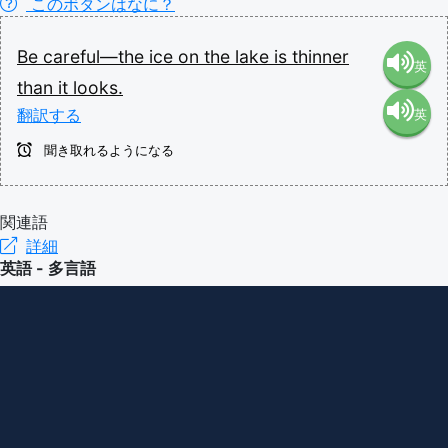
このボタンはなに？
Be
careful—the
ice
on
the
lake
is
thinner
英
than
it
looks.
翻訳する
英
語（米
聞き取れるようになる
語（イ
国）
ギリ
関連語
(en-US)
詳細
英語 - 多言語
ス）
(en-GB)