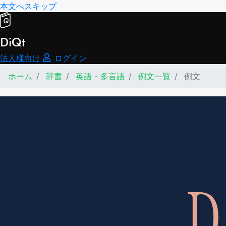
本文へスキップ
DiQt
法人様向け
ログイン
ホーム
辞書
英語 - 多言語
例文一覧
例文