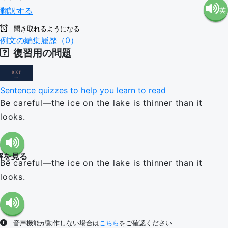
翻訳する
英
語（米
聞き取れるようになる
語（イ
例文の編集履歴（0）
国）
復習用の問題
ギリ
(en-US)
Sentence quizzes to help you learn to read
ス）
Be careful—the ice on the lake is thinner than it
looks.
(en-GB)
解を見る
Be careful—the ice on the lake is thinner than it
looks.
音声機能が動作しない場合は
こちら
をご確認ください