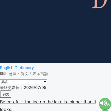
English Dictionary
意味・例文の表示言語
最終更新日：2026/07/05
例文
Be
careful—the
ice
on
the
lake
is
thinner
than
it
英
looks.