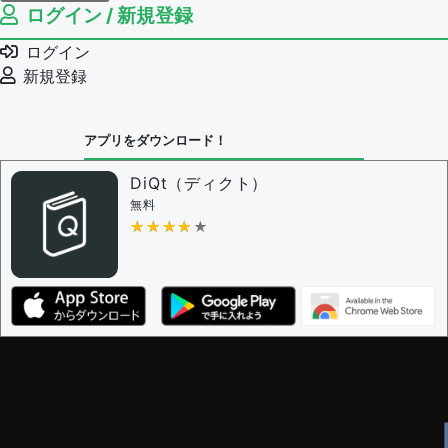
ログイン / 新規登録
例文の編集権限を持つユーザー -
すべてのユーザー
例文の削除を審査する
ログイン
審査に対する投票権限を持つユーザー -
編集者
新規登録
決定に必要な投票数 -
1
問題の編集設定
アプリをダウンロード！
問題の編集権限を持つユーザー -
すべてのユーザー
審査に対する投票権限を持つユーザー -
編集者
DiQt（ディクト）
決定に必要な投票数 -
1
無料
★★★★★
★★★★★
編集ガイドライン