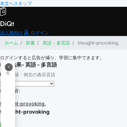
本文へスキップ
DiQt
法人様向け
ログイン
ホーム
辞書
英語 - 多言語
thought-provoking.
ログインすると広告が減り、学習に集中できます。
検索結果- 英語 - 多言語
×
広
告
意味・例文の表示言語
検索内容:
thought-provoking.
thought-provoking