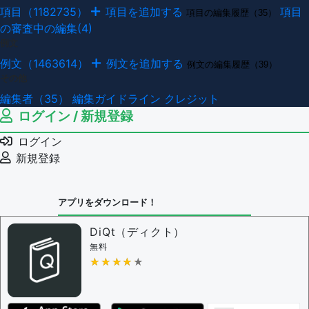
項目（1182735）
項目を追加する
項目
項目の編集履歴（35）
の審査中の編集(4)
例文
例文（1463614）
例文を追加する
例文の編集履歴（39）
その他
編集者（35）
編集ガイドライン
クレジット
ログイン / 新規登録
ログイン
新規登録
アプリをダウンロード！
DiQt（ディクト）
無料
★★★★★
★★★★★