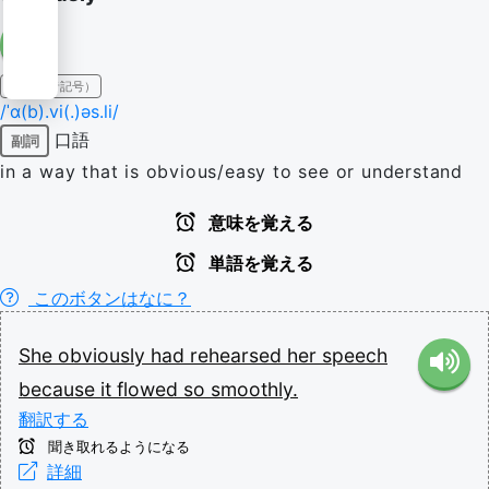
IPA（発音記号）
/ˈɑ(b).vi(.)əs.li/
口語
副詞
in a way that is obvious/easy to see or understand
意味を覚える
単語を覚える
このボタンはなに？
She
obviously
had
rehearsed
her
speech
because
it
flowed
so
smoothly.
翻訳する
聞き取れるようになる
詳細