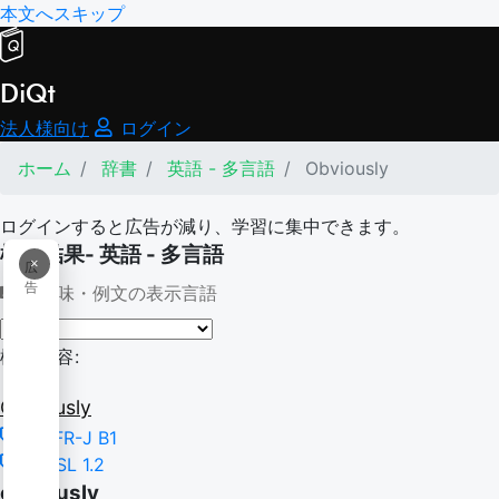
本文へスキップ
DiQt
法人様向け
ログイン
ホーム
辞書
英語 - 多言語
Obviously
ログインすると広告が減り、学習に集中できます。
検索結果- 英語 - 多言語
×
広
告
意味・例文の表示言語
検索内容:
Obviously
CEFR-J B1
NGSL 1.2
obviously