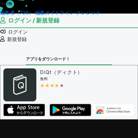
その他
編集者（726）
編集ガイドライン
クレジット
ログイン / 新規登録
ログイン
新規登録
アプリをダウンロード！
DiQt（ディクト）
無料
★★★★★
★★★★★