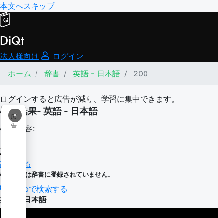
本文へスキップ
DiQt
法人様向け
ログイン
ホーム
辞書
英語 - 日本語
200
ログインすると広告が減り、学習に集中できます。
検索結果- 英語 - 日本語
×
広
告
検索内容:
200
翻訳する
検索内容は辞書に登録されていません。
Webで検索する
英語 - 日本語