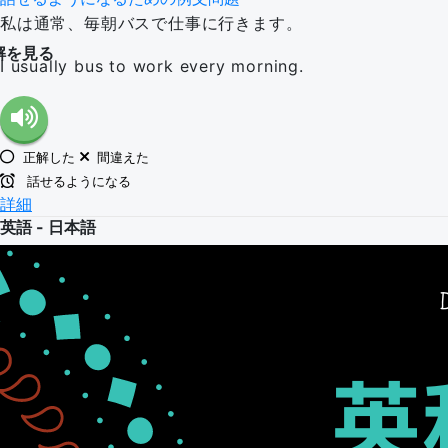
私は通常、毎朝バスで仕事に行きます。
解を見る
I usually bus to work every morning.
正解した
間違えた
話せるようになる
詳細
英語 - 日本語