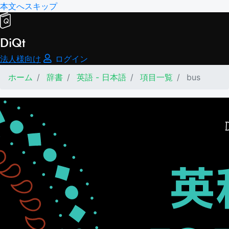
本文へスキップ
DiQt
法人様向け
ログイン
ホーム
辞書
英語 - 日本語
項目一覧
bus