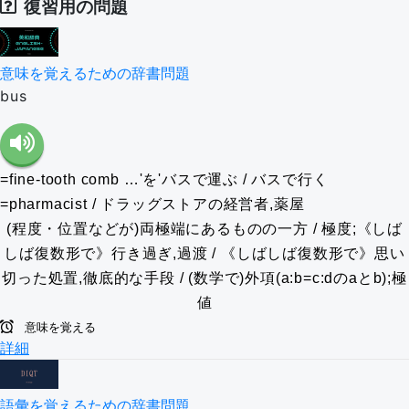
復習用の問題
意味を覚えるための辞書問題
bus
=fine-tooth comb
…'を'バスで運ぶ / バスで行く
=pharmacist / ドラッグストアの経営者,薬屋
(程度・位置などが)両極端にあるものの一方 / 極度;《しば
しば復数形で》行き過ぎ,過渡 / 《しばしば復数形で》思い
切った処置,徹底的な手段 / (数学で)外項(a:b=c:dのaとb);極
値
意味を覚える
詳細
語彙を覚えるための辞書問題