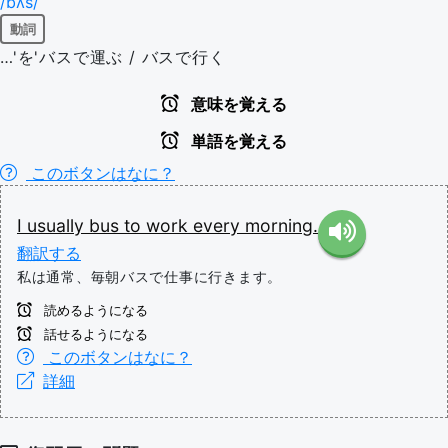
/bʌs/
動詞
…'を'バスで運ぶ / バスで行く
意味を覚える
単語を覚える
このボタンはなに？
I
usually
bus
to
work
every
morning.
翻訳する
私は通常、毎朝バスで仕事に行きます。
読めるようになる
話せるようになる
このボタンはなに？
詳細