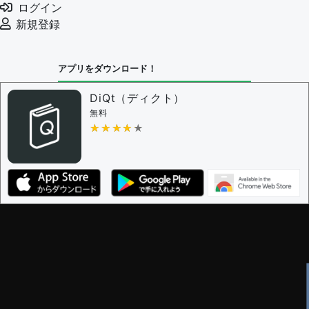
ログイン
例文の削除を審査する
新規登録
審査に対する投票権限を持つユーザー -
編集者
決定に必要な投票数 -
1
アプリをダウンロード！
問題の編集設定
問題の編集権限を持つユーザー -
すべてのユーザー
DiQt（ディクト）
審査に対する投票権限を持つユーザー -
すべてのユー
無料
ザー
★★★★★
★★★★★
決定に必要な投票数 -
1
編集ガイドライン