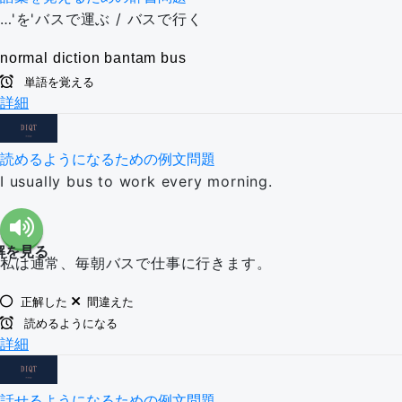
…'を'バスで運ぶ / バスで行く
normal
diction
bantam
bus
単語を覚える
詳細
読めるようになるための例文問題
I usually bus to work every morning.
解を見る
私は通常、毎朝バスで仕事に行きます。
正解した
間違えた
読めるようになる
詳細
話せるようになるための例文問題