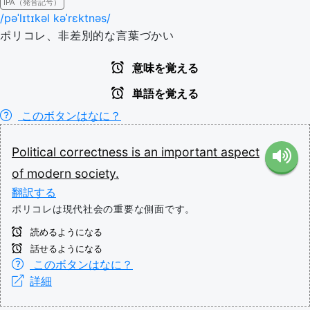
IPA（発音記号）
/pəˈlɪtɪkəl kəˈrɛktnəs/
ポリコレ、非差別的な言葉づかい
意味を覚える
単語を覚える
このボタンはなに？
Political
correctness
is
an
important
aspect
of
modern
society.
翻訳する
ポリコレは現代社会の重要な側面です。
読めるようになる
話せるようになる
このボタンはなに？
詳細