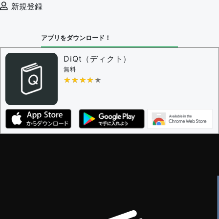
新規登録
審査に対する投票権限を持つユーザー -
編集者
決定に必要な投票数 -
1
アプリをダウンロード！
問題の編集設定
問題の編集権限を持つユーザー -
すべてのユーザー
DiQt（ディクト）
審査に対する投票権限を持つユーザー -
すべてのユー
無料
ザー
★★★★★
★★★★★
決定に必要な投票数 -
1
編集ガイドライン