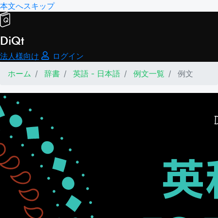
本文へスキップ
DiQt
法人様向け
ログイン
ホーム
辞書
英語 - 日本語
例文一覧
例文