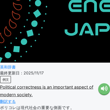
英和辞書
最終更新日：2025/11/17
例文
Political
correctness
is
an
important
aspect
of
modern
society.
翻訳する
ポリコレは現代社会の重要な側面です。