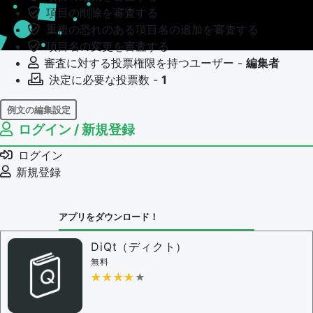
項目の削除を審査する
重複の恐れのある項目名の追加を審査する
項目名の変更を審査する
審査に対する投票権限を持つユーザー -
編集者
決定に必要な投票数 -
1
例文の編集設定
ログイン / 新規登録
例文の編集権限を持つユーザー -
すべてのユーザー
例文の編集を審査する
ログイン
例文の削除を審査する
新規登録
審査に対する投票権限を持つユーザー -
編集者
決定に必要な投票数 -
1
アプリをダウンロード！
問題の編集設定
問題の編集権限を持つユーザー -
すべてのユーザー
DiQt（ディクト）
審査に対する投票権限を持つユーザー -
すべてのユー
無料
ザー
★★★★★
★★★★★
決定に必要な投票数 -
1