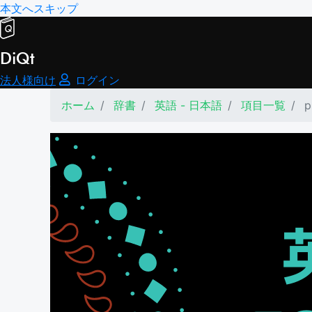
本文へスキップ
DiQt
法人様向け
ログイン
ホーム
辞書
英語 - 日本語
項目一覧
p