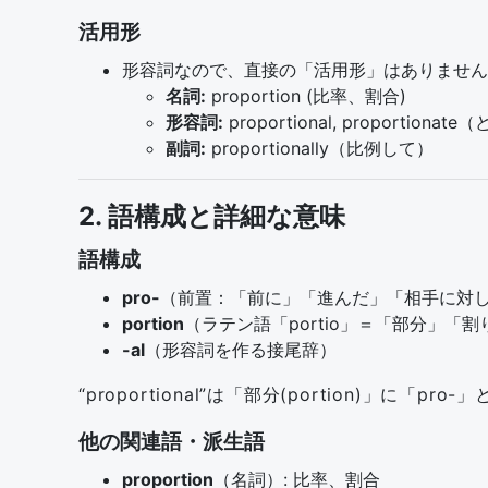
活用形
形容詞なので、直接の「活用形」はありません
名詞:
proportion (比率、割合)
形容詞:
proportional, propo
副詞:
proportionally（比例して）
2. 語構成と詳細な意味
語構成
pro-
（前置：「前に」「進んだ」「相手に対
portion
（ラテン語「portio」＝「部分」「
-al
（形容詞を作る接尾辞）
“proportional”は「部分(portion)
他の関連語・派生語
proportion
（名詞）: 比率、割合