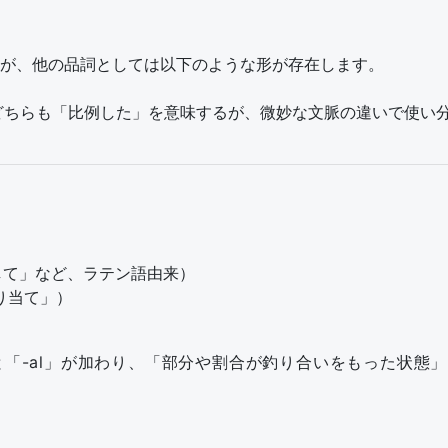
が、他の品詞としては以下のような形が存在します。
rtionate（どちらも「比例した」を意味するが、微妙な文脈の違いで
して」など、ラテン語由来）
割り当て」）
」に「pro-」と「-al」が加わり、「部分や割合が釣り合いをもっ