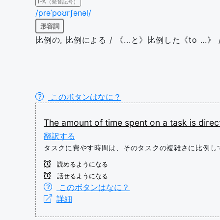
IPA（発音記号）
/prəˈpoʊrʃənəl/
形容詞
比例の, 比例による / 《...と》比例した《to ...》 
このボタンはなに？
The
amount
of
time
spent
on
a
task
is
direc
翻訳する
タスクに費やす時間は、そのタスクの複雑さに比例し
読めるようになる
話せるようになる
このボタンはなに？
詳細