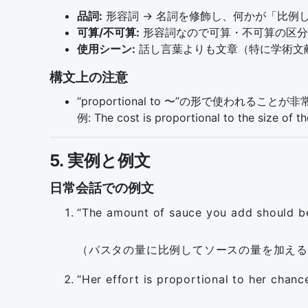
品詞:
形容詞 → 名詞を修飾し、何かが「比例
可算/不可算:
形容詞なので可算・不可算の区分
使用シーン:
話し言葉よりも文章（特に学術文
構文上の注意
“proportional to 〜”の形で使われることが
例: The cost is proportional to the size of th
5. 実例と例文
日常会話での例文
“The amount of sauce you add should be
（パスタの量に比例してソースの量を加え
“Her effort is proportional to her chanc