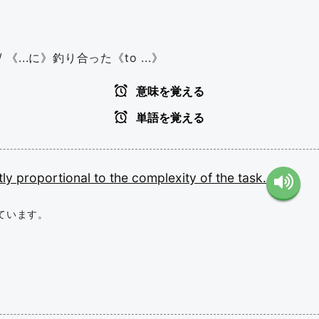
/ 《...に》釣り合った《to ...》
意味を覚える
単語を覚える
tly
proportional
to
the
complexity
of
the
task.
ています。