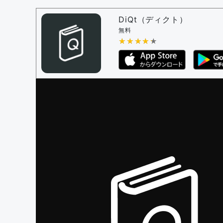
問題の編集権限を持つユーザー -
すべての
審査に対する投票権限を持つユーザー -
編
DiQt（ディクト）
決定に必要な投票数 -
1
無料
★★★★★
★★★★★
編集ガイドライン