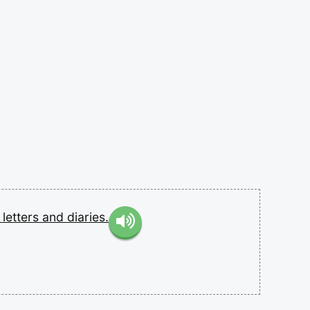
n
letters
and
diaries.