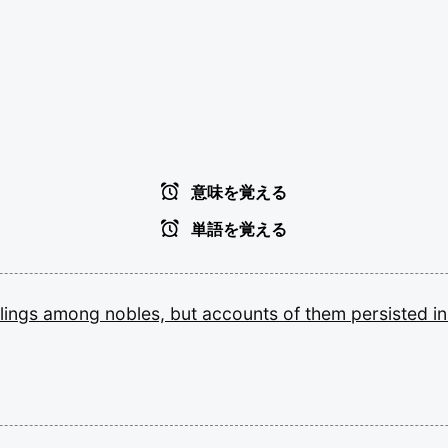
意味を覚える
単語を覚える
lings
among
nobles,
but
accounts
of
them
persisted
i