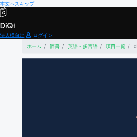
本文へスキップ
DiQt
法人様向け
ログイン
ホーム
辞書
英語 - 多言語
項目一覧
d