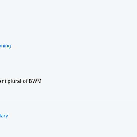
aning
ent
plural of BWM
lary