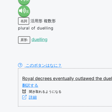
英
語（米
活用形
複数形
名詞
語（イ
国）
plural of duelling
ギリ
(en-US)
duelling
原形:
ス）
(en-GB)
このボタンはなに？
Royal
decrees
eventually
outlawed
the
duel
翻訳する
聞き取れるようになる
詳細