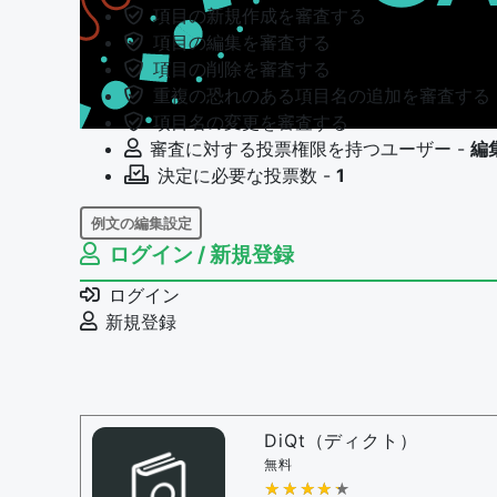
項目の新規作成を審査する
項目の編集を審査する
項目の削除を審査する
重複の恐れのある項目名の追加を審査する
項目名の変更を審査する
審査に対する投票権限を持つユーザー -
編
決定に必要な投票数 -
1
例文の編集設定
ログイン / 新規登録
例文の編集権限を持つユーザー -
すべての
例文の編集を審査する
ログイン
例文の削除を審査する
新規登録
審査に対する投票権限を持つユーザー -
編
決定に必要な投票数 -
1
問題の編集設定
問題の編集権限を持つユーザー -
すべての
DiQt（ディクト）
審査に対する投票権限を持つユーザー -
す
無料
決定に必要な投票数 -
★★★★★
★★★★★
1