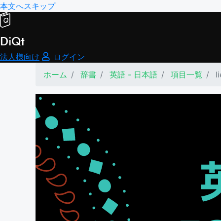
本文へスキップ
DiQt
法人様向け
ログイン
ホーム
辞書
英語 - 日本語
項目一覧
l