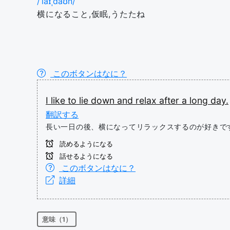
/ˈlaɪˌdaʊn/
横になること,仮眠,うたたね
このボタンはなに？
I
like
to
lie
down
and
relax
after
a
long
day.
翻訳する
長い一日の後、横になってリラックスするのが好きで
読めるようになる
話せるようになる
このボタンはなに？
詳細
意味（1）