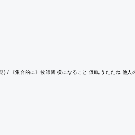
期) / 《集合的に》牧師団
横になること,仮眠,うたたね
他人