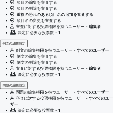
項目の編集を審査する
項目の削除を審査する
重複の恐れのある項目名の追加を審査する
項目名の変更を審査する
審査に対する投票権限を持つユーザー -
編集者
決定に必要な投票数 -
1
例文の編集設定
例文の編集権限を持つユーザー -
すべてのユーザー
例文の編集を審査する
例文の削除を審査する
審査に対する投票権限を持つユーザー -
編集者
決定に必要な投票数 -
1
問題の編集設定
問題の編集権限を持つユーザー -
すべてのユーザー
審査に対する投票権限を持つユーザー -
すべてのユー
ザー
決定に必要な投票数 -
1