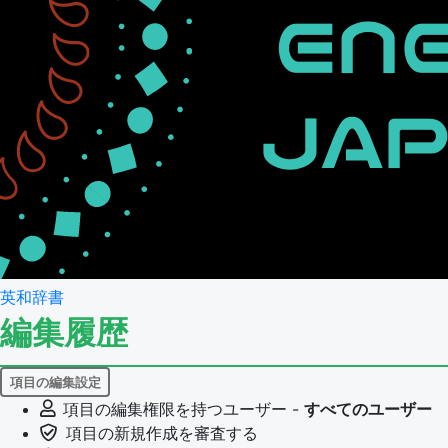
英和辞書
編集履歴
項目の編集設定
項目の編集権限を持つユーザー -
すべてのユーザー
項目の新規作成を審査する