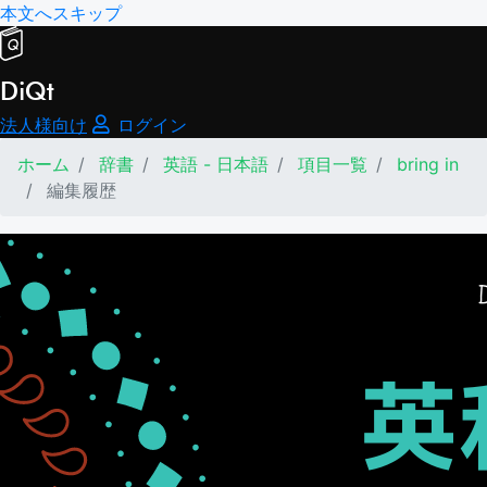
本文へスキップ
DiQt
法人様向け
ログイン
ホーム
辞書
英語 - 日本語
項目一覧
bring in
編集履歴