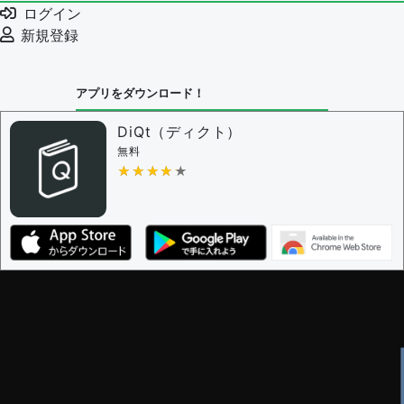
例文の編集を審査する
ログイン
例文の削除を審査する
新規登録
審査に対する投票権限を持つユーザー -
編集者
決定に必要な投票数 -
1
アプリをダウンロード！
問題の編集設定
問題の編集権限を持つユーザー -
すべてのユーザー
DiQt（ディクト）
審査に対する投票権限を持つユーザー -
すべてのユー
無料
ザー
★★★★★
★★★★★
決定に必要な投票数 -
1
編集ガイドライン