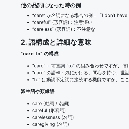
他の品詞になった時の例
“care” が名詞になる場合の例：「I don’t have 
“careful” (形容詞)：注意深い
“careless” (形容詞)：不注意な
2. 語構成と詳細な意味
“care to” の構成
“care” + 前置詞 “to” の組み合わせです
“care” の語幹：気にかける、関心を持つ、
“to” は動詞不定詞に接続する機能ですが、
派生語や類縁語
care (動詞 / 名詞)
careful (形容詞)
carelessness (名詞)
caregiving (名詞)