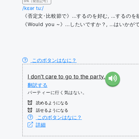
IPA（発音記号）
/kɛər tuː/
《否定文･比較節で》...するのを好む, ...するの
《Would you ~》...したいですか？, ...はいか
このボタンはなに？
I
don't
care
to
go
to
the
party.
翻訳する
パーティーに行く気はない。
読めるようになる
話せるようになる
このボタンはなに？
詳細