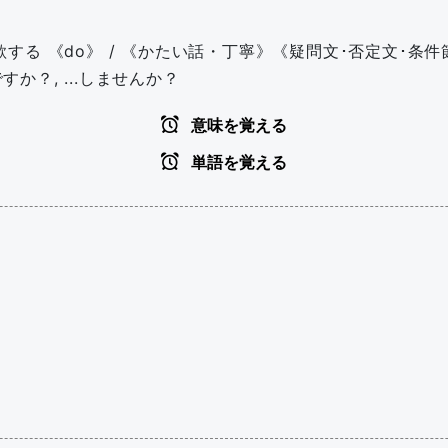
を欲する 《do》 / 《かたい話・丁寧》《疑問文･否定文･条件節
がですか？, ...しませんか？
意味を覚える
単語を覚える