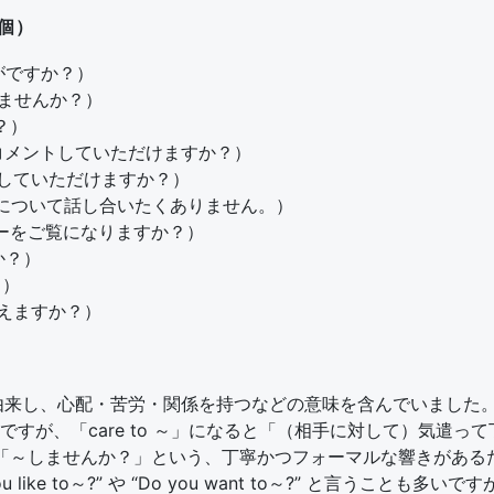
個）
にいかがですか？）
一緒に来ませんか？）
か？）
れについてコメントしていただけますか？）
詳しく説明していただけますか？）
ow.”（今はこれについて話し合いたくありません。）
?”（メニューをご覧になりますか？）
んか？）
？）
てもらえますか？）
cearu” に由来し、心配・苦労・関係を持つなどの意味を含んでいました
すが、「care to ～」になると「（相手に対して）気遣
 to～?” は「～しませんか？」という、丁寧かつフォーマルな響
 like to～?” や “Do you want to～?” と言うこ