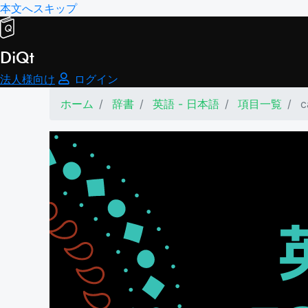
本文へスキップ
DiQt
法人様向け
ログイン
ホーム
辞書
英語 - 日本語
項目一覧
c