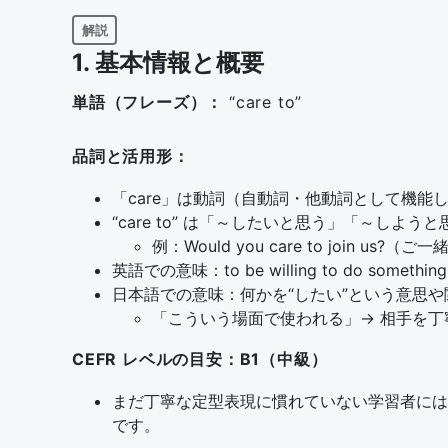
解説
1. 基本情報と概要
単語（フレーズ）：
“care to”
品詞と活用形：
「care」は動詞（自動詞・他動詞として機能
“care to” は「～したいと思う」「～しよ
例：Would you care to join us
英語での意味：to be willing to do something / t
日本語での意味：何かを“したい”という意思
「こういう場面で使われる」→ 相手を
CEFR レベルの目安：B1（中級）
まだ丁寧な定型表現に慣れていない学習者には
です。