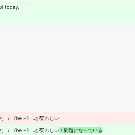
ol today.
 《be ~》...が疑わしい
 《be ~》...が疑わしい
/
問
題
に
な
っ
て
い
る