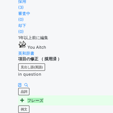
採用
(
3
)
審査中
(
0
)
却下
(
0
)
1年以上前に編集
You Aitch
英和辞書
項目の修正 （
採用済
）
見出し語(英語)
in question
品詞
フ
レ
ー
ズ
例文