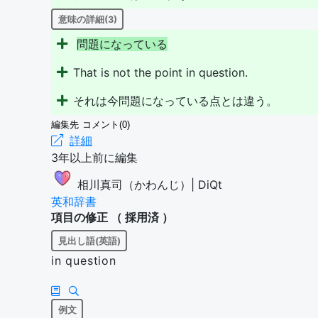
意味の詳細(3)
問
題
に
な
っ
て
い
る
That is not the point in question.
それは今問題になっている点とは違う。
編集先
コメント(0)
詳細
3年以上前に編集
相川真司（かわんじ）| DiQt
英和辞書
項目の修正 （
採用済
）
見出し語(英語)
in question
例文