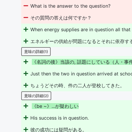
What is the answer to the question?
その質問の答えは何ですか？
When energy supplies are in question all that
エネルギーの供給が問題になるとそれに依存す
意味の詳細(1)
《
名
詞
の
後
》
当
該
の
,
話
題
に
し
て
い
る
（
人
・
事
Just then the two in question arrived at schoo
ちょうどその時、件の二人が登校してきた。
意味の詳細(2)
《
b
e
~
》
.
.
.
が
疑
わ
し
い
His success is in question.
彼の成功には疑問がある。