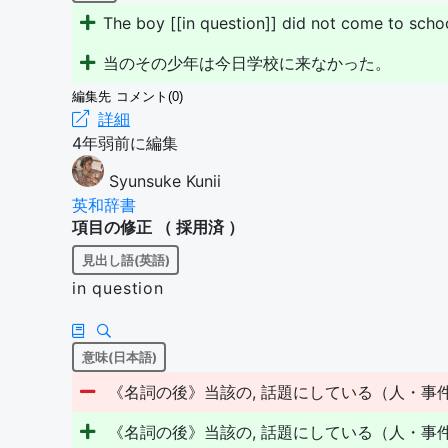
The boy [[in question]] did not come to scho
当のその少年は今日学校に来なかった。
編集先
コメント(0)
詳細
4年弱前に編集
Syunsuke Kunii
英和辞書
項目の修正 （
採用済
）
見出し語(英語)
in question
意味(日本語)
《名詞の後》当該の, 話題にしている（人・事件） /
《名詞の後》当該の, 話題にしている（人・事件） /