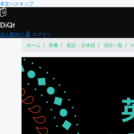
本文へスキップ
DiQt
法人様向け
ログイン
ホーム
辞書
英語 - 日本語
項目一覧
i