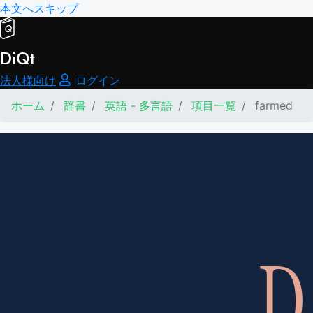
本文へスキップ
DiQt
法人様向け
ログイン
ホーム
辞書
英語 - 多言語
項目一覧
farmed