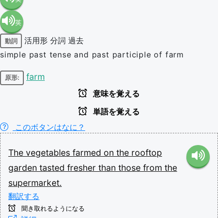
英
語（米
活用形
分詞
過去
動詞
語（イ
国）
simple past tense and past participle of farm
ギリ
(en-US)
farm
原形:
意味を覚える
ス）
単語を覚える
(en-GB)
このボタンはなに？
The
vegetables
farmed
on
the
rooftop
garden
tasted
fresher
than
those
from
the
supermarket.
翻訳する
聞き取れるようになる