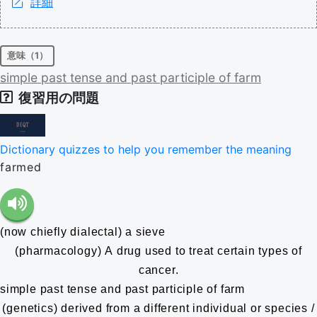
詳細
意味（1）
simple
past
tense
and
past
participle
of
farm
復習用の問題
Dictionary quizzes to help you remember the meaning
farmed
(now chiefly dialectal) a sieve
(pharmacology) A drug used to treat certain types of
cancer.
simple past tense and past participle of farm
(genetics) derived from a different individual or species /