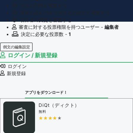
項目の削除を審査する
重複の恐れのある項目名の追加を審査する
項目名の変更を審査する
審査に対する投票権限を持つユーザー -
編集者
決定に必要な投票数 -
1
例文の編集設定
ログイン / 新規登録
例文の編集権限を持つユーザー -
すべてのユーザー
例文の削除を審査する
ログイン
審査に対する投票権限を持つユーザー -
編集者
新規登録
決定に必要な投票数 -
1
問題の編集設定
アプリをダウンロード！
問題の編集権限を持つユーザー -
すべてのユーザー
審査に対する投票権限を持つユーザー -
編集者
DiQt（ディクト）
決定に必要な投票数 -
1
無料
★★★★★
★★★★★
編集ガイドライン