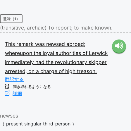
意味（1）
(transitive,
archaic)
To
report;
to
make
known.
This
remark
was
newsed
abroad;
whereupon
the
loyal
authorities
of
Lerwick
immediately
had
the
revolutionary
skipper
arrested,
on
a
charge
of
high
treason.
翻訳する
聞き取れるようになる
詳細
newses
（
present
singular
third-person
）