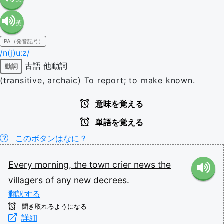
英
語（米
IPA（発音記号）
語（イ
国）
/n(j)uːz/
古語
他動詞
動詞
ギリ
(en-US)
(transitive, archaic) To report; to make known.
ス）
意味を覚える
単語を覚える
(en-GB)
このボタンはなに？
Every
morning,
the
town
crier
news
the
villagers
of
any
new
decrees.
翻訳する
聞き取れるようになる
詳細