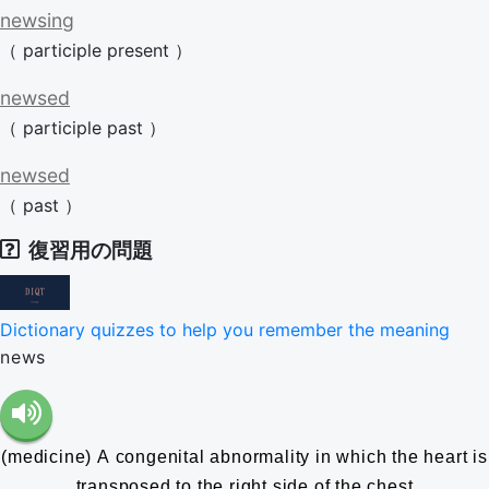
newsing
（
participle
present
）
newsed
（
participle
past
）
newsed
（
past
）
復習用の問題
Dictionary quizzes to help you remember the meaning
news
(medicine) A congenital abnormality in which the heart is
transposed to the right side of the chest