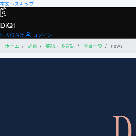
本文へスキップ
DiQt
法人様向け
ログイン
ホーム
辞書
英語 - 多言語
項目一覧
news