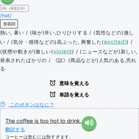
IPA（発音記号）
/hɑt/
形容詞
熱い, 暑い / (味が)辛い,ひりひりする / (気性などの)激し
excited)
い / (気分・感情などの)高ぶった, 興奮した(
) /
violent
(状態や動きが)激しい(
) / (ニュースなどが)新しい,
発表されたばかりの / 《話》(商品などが)人気のある,売れ
る
意味を覚える
単語を覚える
このボタンはなに？
The
coffee
is
too
hot
to
drink.
翻訳する
コーヒーは飲むには熱すぎます。