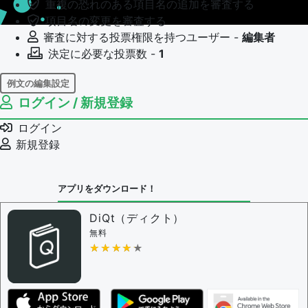
重複の恐れのある項目名の追加を審査する
項目名の変更を審査する
審査に対する投票権限を持つユーザー -
編集者
決定に必要な投票数 -
1
例文の編集設定
ログイン / 新規登録
例文の編集権限を持つユーザー -
すべてのユーザー
例文の編集を審査する
ログイン
例文の削除を審査する
新規登録
審査に対する投票権限を持つユーザー -
編集者
決定に必要な投票数 -
1
アプリをダウンロード！
問題の編集設定
問題の編集権限を持つユーザー -
すべてのユーザー
DiQt（ディクト）
審査に対する投票権限を持つユーザー -
すべてのユー
無料
ザー
★★★★★
★★★★★
決定に必要な投票数 -
1
編集ガイドライン