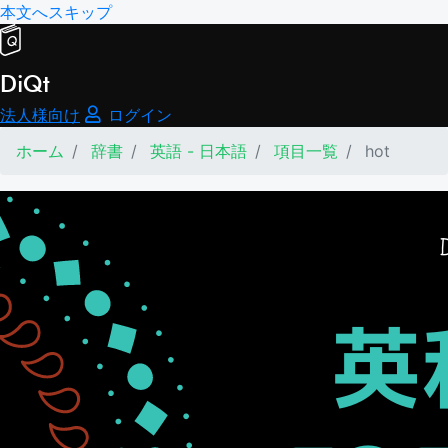
本文へスキップ
DiQt
法人様向け
ログイン
ホーム
辞書
英語 - 日本語
項目一覧
hot