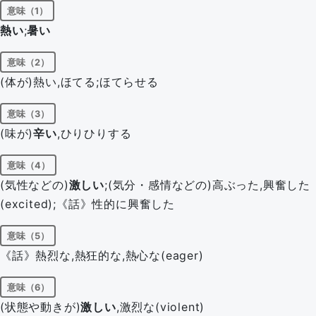
意味（1）
熱い
;
暑い
意味（2）
(体が)熱い,ほてる;ほてらせる
意味（3）
(味が)
辛い
,ひりひりする
意味（4）
(気性などの)
激しい
;(気分・感情などの)高ぶった,興奮した
(excited);《話》性的に興奮した
意味（5）
《話》熱烈な,熱狂的な,熱心な(eager)
意味（6）
(状態や動きが)
激しい
,激烈な(violent)