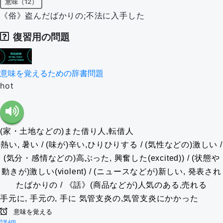
意味（12）
《俗》盗んだばかりの;不法に入手した
復習用の問題
意味を覚えるための辞書問題
hot
(家・土地などの)また借り人,転借人
熱い, 暑い / (味が)辛い,ひりひりする / (気性などの)激しい /
(気分・感情などの)高ぶった, 興奮した(excited)) / (状態や
動きが)激しい(violent) / (ニュースなどが)新しい, 発表され
たばかりの / 《話》(商品などが)人気のある,売れる
手元に, 手元の, 手に
気管支炎の,気管支炎にかかった
意味を覚える