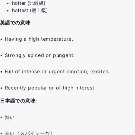
hotter (比較級)
hottest (最上級)
英語での意味
:
• Having a high temperature.
• Strongly spiced or pungent.
• Full of intense or urgent emotion; excited.
• Recently popular or of high interest.
日本語での意味
:
• 熱い
• 辛い（スパイシーな）