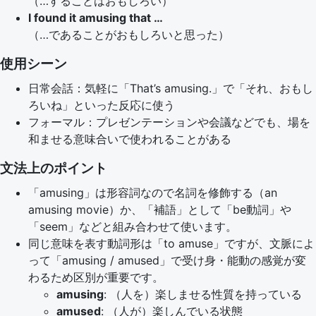
（…することはおもしろい）
I found it amusing that …
（…であることがおもしろいと思った）
使用シーン
日常会話：気軽に「That’s amusing.」で「それ、おもし
ろいね」といった反応に使う
フォーマル：プレゼンテーションや会議などでも、場を
和ませる意味合いで使われることがある
文法上のポイント
「amusing」は形容詞なので名詞を修飾する（an
amusing movie）か、「補語」として「be動詞」や
「seem」などと組み合わせて使います。
同じ意味を表す動詞形は「to amuse」ですが、文脈によ
って「amusing / amused」で受け身・能動の感覚が変
わるため区別が重要です。
amusing
: （人を）楽しませる性質を持っている
amused
: （人が）楽しんでいる状態