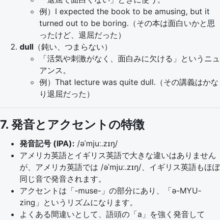
例）I expected the book to be amusing, but it
turned out to be boring.（その本は面白いかと思
ったけど、退屈だった）
dull
（鈍い、つまらない）
「活気や刺激がなく、面白みに欠ける」というニュ
アンス。
例）That lecture was quite dull.（その講義はかな
り退屈だった）
7. 発音とアクセントの特徴
発音記号 (IPA):
/əˈmjuː.zɪŋ/
アメリカ英語とイギリス英語で大きな違いはありません
が、アメリカ英語では /əˈmjuː.zɪŋ/、イギリス英語もほぼ
同じ音で発音されます。
アクセントは「-muse-」の部分にあり、「ə-MYU-
zing」というリズムになります。
よくある間違いとして、語頭の「a」を強く発音して