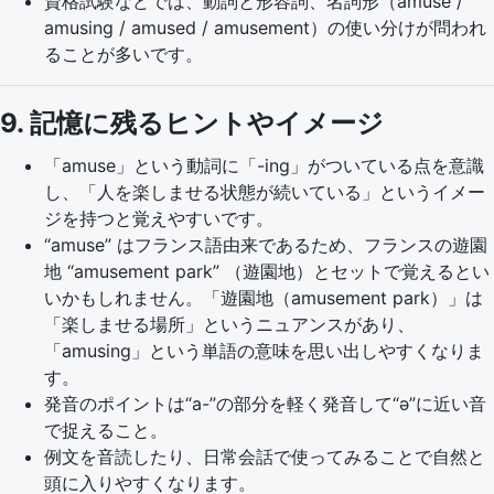
資格試験などでは、動詞と形容詞、名詞形（amuse /
amusing / amused / amusement）の使い分けが問われ
ることが多いです。
9. 記憶に残るヒントやイメージ
「amuse」という動詞に「-ing」がついている点を意識
し、「人を楽しませる状態が続いている」というイメー
ジを持つと覚えやすいです。
“amuse” はフランス語由来であるため、フランスの遊園
地 “amusement park” （遊園地）とセットで覚えるとい
いかもしれません。「遊園地（amusement park）」は
「楽しませる場所」というニュアンスがあり、
「amusing」という単語の意味を思い出しやすくなりま
す。
発音のポイントは“a-”の部分を軽く発音して“ə”に近い音
で捉えること。
例文を音読したり、日常会話で使ってみることで自然と
頭に入りやすくなります。