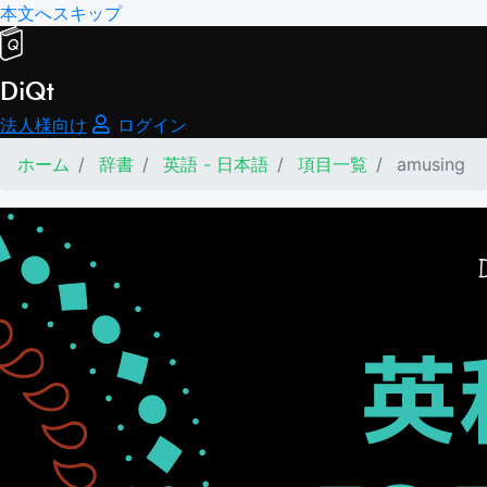
本文へスキップ
DiQt
法人様向け
ログイン
ホーム
辞書
英語 - 日本語
項目一覧
amusing