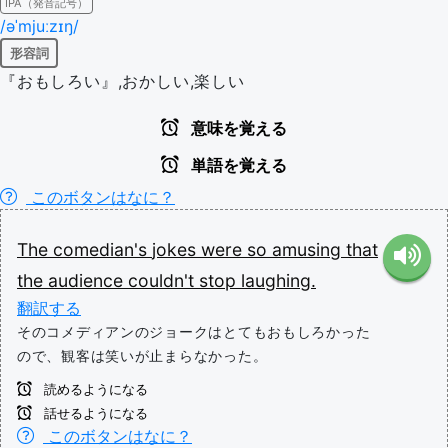
IPA（発音記号）
/əˈmjuːzɪŋ/
形容詞
『おもしろい』,おかしい,楽しい
意味を覚える
単語を覚える
このボタンはなに？
The
comedian's
jokes
were
so
amusing
that
the
audience
couldn't
stop
laughing.
翻訳する
そのコメディアンのジョークはとてもおもしろかった
ので、観客は笑いが止まらなかった。
読めるようになる
話せるようになる
このボタンはなに？