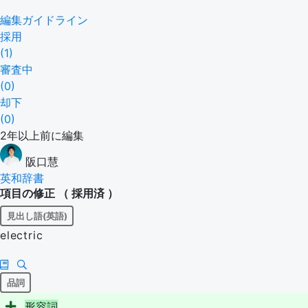
編集ガイドライン
採用
(
1
)
審査中
(
0
)
却下
(
0
)
2年以上前に編集
阪口慧
英和辞書
項目の修正 （
採用済
）
見出し語(英語)
electric
品詞
形
容
詞