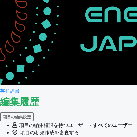
英和辞書
編集履歴
項目の編集設定
項目の編集権限を持つユーザー -
すべてのユーザー
項目の新規作成を審査する