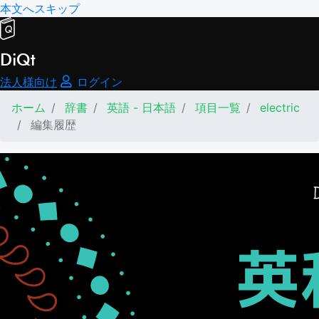
本文へスキップ
DiQt
法人様向け
ログイン
ホーム
辞書
英語 - 日本語
項目一覧
electric
編集履歴