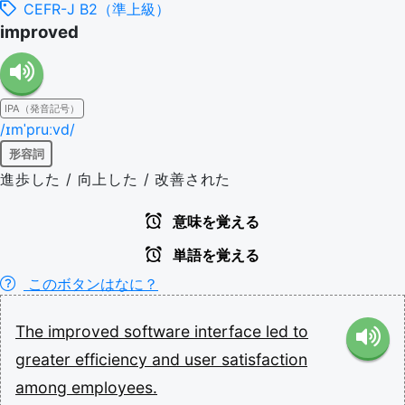
CEFR-J B2（準上級）
improved
IPA（発音記号）
/ɪmˈpruːvd/
形容詞
進歩した / 向上した / 改善された
意味を覚える
単語を覚える
このボタンはなに？
The
improved
software
interface
led
to
greater
efficiency
and
user
satisfaction
among
employees.