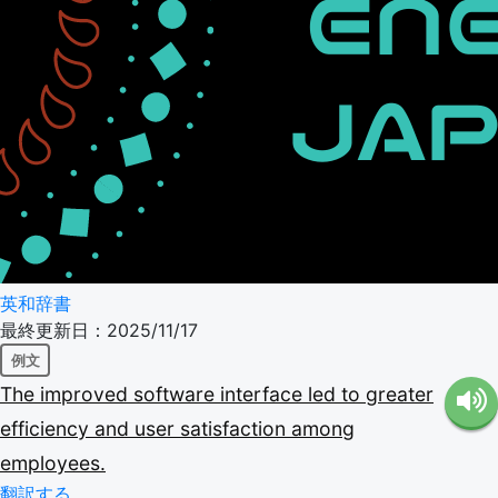
英和辞書
最終更新日：2025/11/17
例文
The
improved
software
interface
led
to
greater
efficiency
and
user
satisfaction
among
employees.
翻訳する