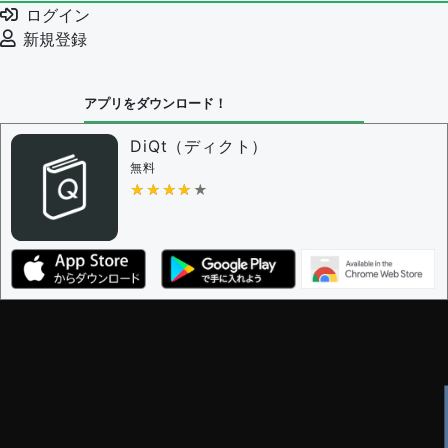
例文の編集を審査する
ログイン
例文の削除を審査する
新規登録
審査に対する投票権限を持つユーザー -
編集者
決定に必要な投票数 -
1
アプリをダウンロード！
問題の編集設定
問題の編集権限を持つユーザー -
すべてのユーザー
DiQt（ディクト）
審査に対する投票権限を持つユーザー -
すべてのユー
無料
ザー
★★★★★
★★★★★
決定に必要な投票数 -
1
編集ガイドライン