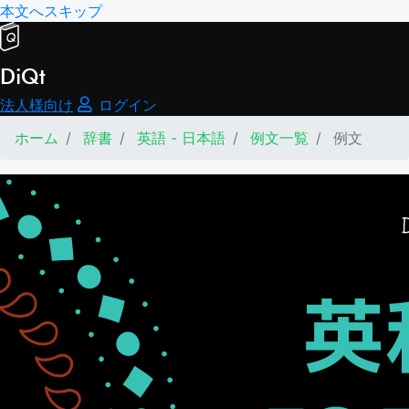
本文へスキップ
DiQt
法人様向け
ログイン
ホーム
辞書
英語 - 日本語
例文一覧
例文