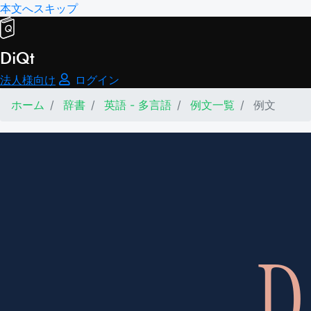
本文へスキップ
DiQt
法人様向け
ログイン
ホーム
辞書
英語 - 多言語
例文一覧
例文