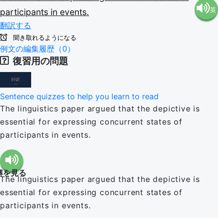
英
participants
in
events.
語（米
翻訳する
語（イ
国）
聞き取れるようになる
例文の編集履歴（0）
復習用の問題
ギリ
(en-US)
ス）
Sentence quizzes to help you learn to read
The linguistics paper argued that the depictive is
(en-GB)
essential for expressing concurrent states of
participants in events.
解を見る
The linguistics paper argued that the depictive is
essential for expressing concurrent states of
participants in events.