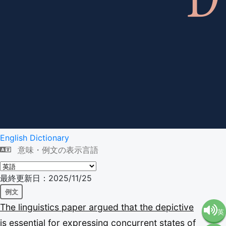
English Dictionary
意味・例文の表示言語
最終更新日：2025/11/25
例文
The
linguistics
paper
argued
that
the
depictive
英
is
essential
for
expressing
concurrent
states
of