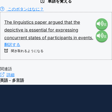
単語を覚える
このボタンはなに？
The
linguistics
paper
argued
that
the
英
depictive
is
essential
for
expressing
英
concurrent
states
of
participants
in
events.
語（米
翻訳する
語（イ
国）
聞き取れるようになる
ギリ
(en-US)
関連語
詳細
ス）
英語 - 多言語
(en-GB)