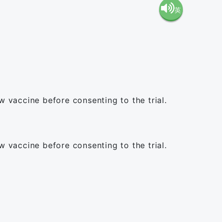
英
語（米
語（イ
国）
ギリ
(en-US)
ス）
w vaccine before consenting to the trial.
(en-GB)
w vaccine before consenting to the trial.