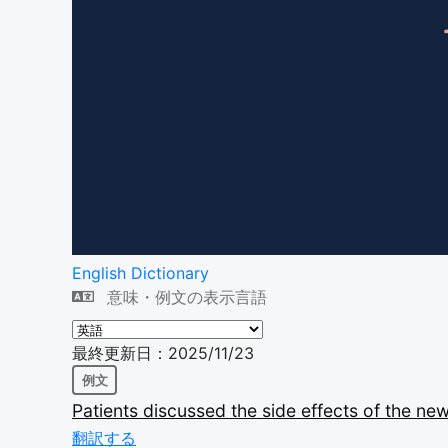
English Dictionary
意味・例文の表示言語
最終更新日：2025/11/23
例文
Patients
discussed
the
side
effects
of
the
ne
翻訳する