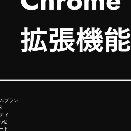
ムプラン
S
ティ
わせ
ード