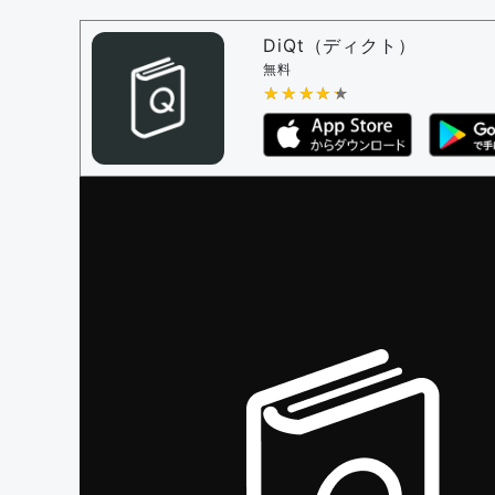
問題の編集権限を持つユーザー -
すべての
審査に対する投票権限を持つユーザー -
編
DiQt（ディクト）
決定に必要な投票数 -
1
無料
★★★★★
★★★★★
編集ガイドライン