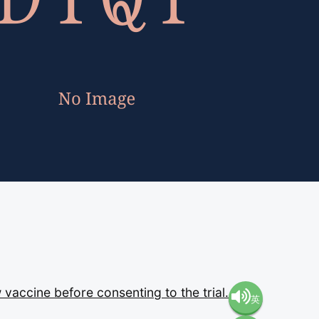
w
vaccine
before
consenting
to
the
trial.
英