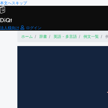
本文へスキップ
DiQt
法人様向け
ログイン
ホーム
辞書
英語 - 多言語
例文一覧