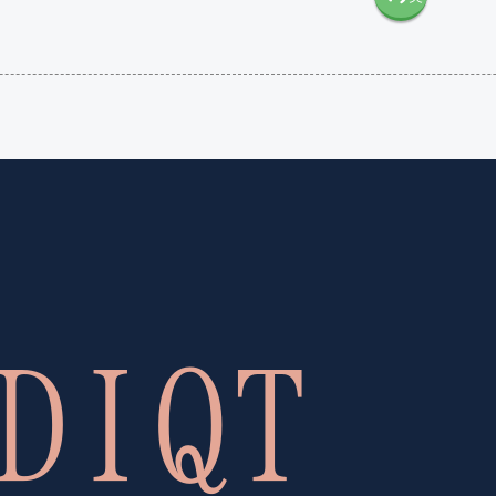
語（米
語（イ
国）
ギリ
(en-US)
ス）
(en-GB)