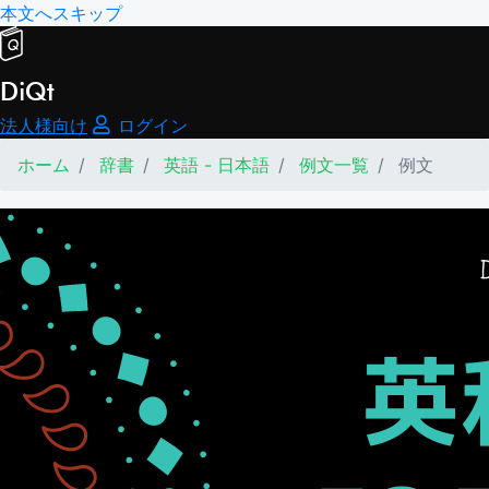
本文へスキップ
DiQt
法人様向け
ログイン
ホーム
辞書
英語 - 日本語
例文一覧
例文