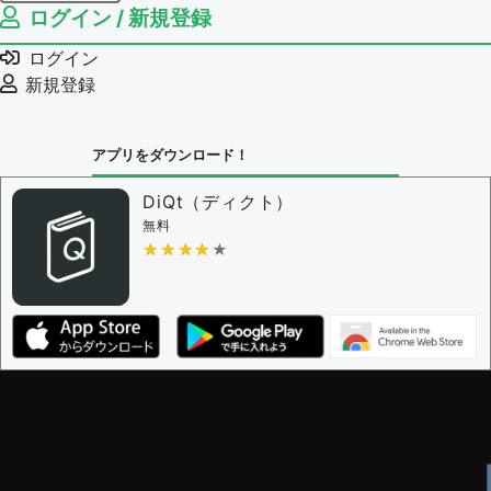
ログイン / 新規登録
例文の編集権限を持つユーザー -
すべてのユーザー
例文の編集を審査する
ログイン
例文の削除を審査する
新規登録
審査に対する投票権限を持つユーザー -
編集者
決定に必要な投票数 -
1
アプリをダウンロード！
問題の編集設定
問題の編集権限を持つユーザー -
すべてのユーザー
DiQt（ディクト）
審査に対する投票権限を持つユーザー -
すべてのユー
無料
ザー
★★★★★
★★★★★
決定に必要な投票数 -
1
編集ガイドライン