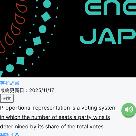
英和辞書
最終更新日：2025/11/17
例文
Proportional
representation
is
a
voting
system
in
which
the
number
of
seats
a
party
wins
is
determined
by
its
share
of
the
total
votes.
翻訳する