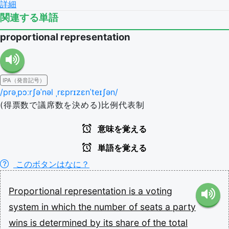
詳細
関連する単語
proportional representation
IPA（発音記号）
/prəˌpɔːrʃəˈnəl ˌrɛprɪzɛnˈteɪʃən/
(得票数で議席数を決める)比例代表制
意味を覚える
単語を覚える
このボタンはなに？
Proportional
representation
is
a
voting
system
in
which
the
number
of
seats
a
party
wins
is
determined
by
its
share
of
the
total