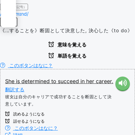
IPA（発音記号）
/dɪˈtɜːrmɪnd/
形容詞
《...することを》断固として決意した, 決心した《to do》
意味を覚える
単語を覚える
このボタンはなに？
She
is
determined
to
succeed
in
her
career.
翻訳する
彼女は自分のキャリアで成功することを断固として決
意しています。
読めるようになる
話せるようになる
このボタンはなに？