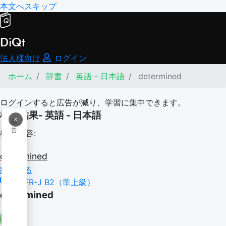
本文へスキップ
DiQt
法人様向け
ログイン
ホーム
辞書
英語 - 日本語
determined
ログインすると広告が減り、学習に集中できます。
検索結果- 英語 - 日本語
×
広
告
検索内容:
determined
翻訳する
CEFR-J B2（準上級）
determined