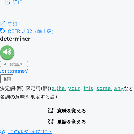
詳細
詳細
CEFR-J B2（準上級）
determiner
IPA（発音記号）
/dɪˈtɜːmɪnər/
名詞
a
the
your
this
some
any
決定詞(辞),限定詞(辞)(
,
,
,
,
,
など
名詞の意味を限定する語)
意味を覚える
単語を覚える
このボタンはなに？