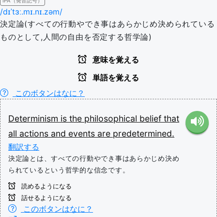
IPA（発音記号）
/dɪˈtɜː.mɪ.nɪ.zəm/
決定論(すべての行動やでき事はあらかじめ決められている
ものとして,人間の自由を否定する哲学論)
意味を覚える
単語を覚える
このボタンはなに？
Determinism
is
the
philosophical
belief
that
all
actions
and
events
are
predetermined.
翻訳する
決定論とは、すべての行動やでき事はあらかじめ決め
られているという哲学的な信念です。
読めるようになる
話せるようになる
このボタンはなに？