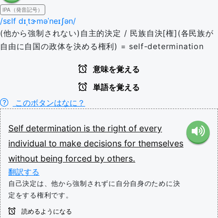
IPA（発音記号）
/sɛlf dɪˌtɝməˈneɪʃən/
(他から強制されない)自主的決定 / 民族自決[権](各民族が
自由に自国の政体を決める権利) = self-determination
意味を覚える
単語を覚える
このボタンはなに？
Self
determination
is
the
right
of
every
individual
to
make
decisions
for
themselves
without
being
forced
by
others.
翻訳する
自己決定は、他から強制されずに自分自身のために決
定をする権利です。
読めるようになる