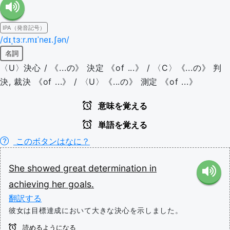
IPA（発音記号）
/dɪˌtɜːr.mɪˈneɪ.ʃən/
名詞
〈U〉決心 / 《...の》 決定 《of ...》 / 〈C〉《...の》 判
決, 裁決 《of ...》 / 〈U〉《...の》 測定 《of ...》
意味を覚える
単語を覚える
このボタンはなに？
She
showed
great
determination
in
achieving
her
goals.
翻訳する
彼女は目標達成において大きな決心を示しました。
読めるようになる