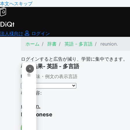
本文へスキップ
DiQt
法人様向け
ログイン
ホーム
辞書
英語 - 多言語
reunion.
ログインすると広告が減り、学習に集中できます。
検索結果- 英語 - 多言語
×
広
告
意味・例文の表示言語
検索内容:
reunion.
Reunionese