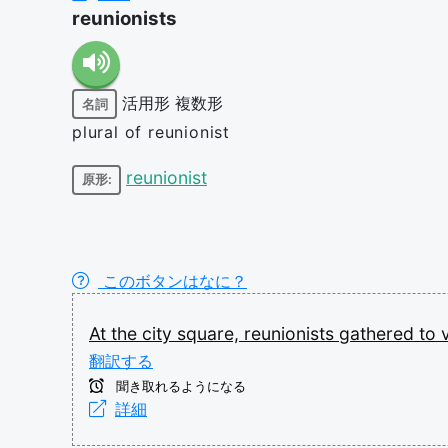
reunionists
活用形
複数形
名詞
plural of reunionist
reunionist
原形:
このボタンはなに？
At
the
city
square,
reunionists
gathered
to
翻訳する
聞き取れるようになる
詳細