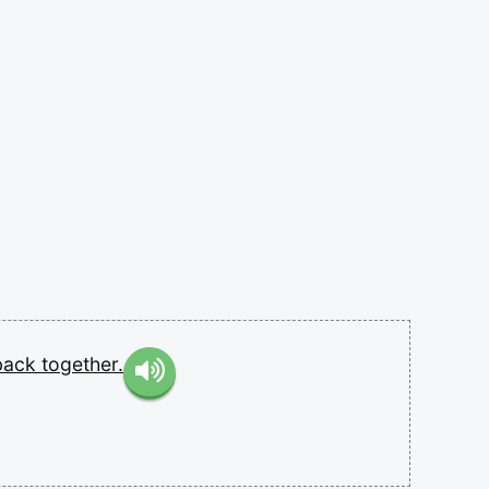
back
together.