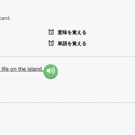
cent.
意味を覚える
単語を覚える
t
life
on
the
island.