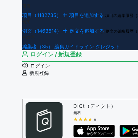
項目
項目（1182735）
項目を追加する
項目の編集履歴（
例文
例文（1463614）
例文を追加する
例文の編集履歴（
その他
編集者（35）
編集ガイドライン
クレジット
ログイン / 新規登録
ログイン
新規登録
DiQt（ディクト）
無料
★★★★★
★★★★★