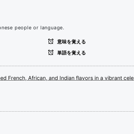
ionese people or language.
意味を覚える
単語を覚える
ded
French,
African,
and
Indian
flavors
in
a
vibrant
cele