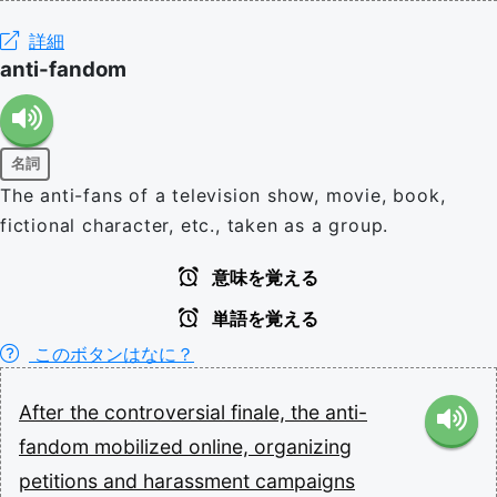
詳細
anti-fandom
名詞
The anti-fans of a television show, movie, book,
fictional character, etc., taken as a group.
意味を覚える
単語を覚える
このボタンはなに？
After
the
controversial
finale,
the
anti-
fandom
mobilized
online,
organizing
petitions
and
harassment
campaigns