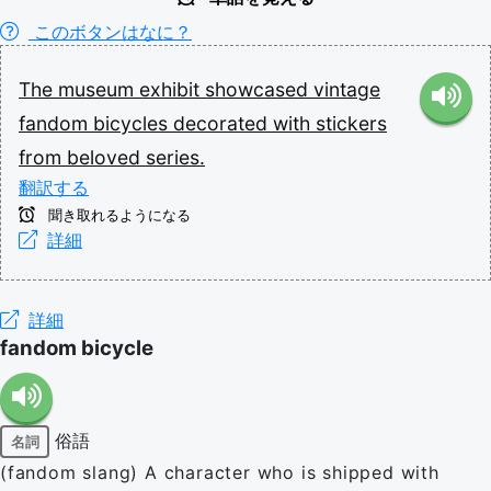
このボタンはなに？
The
museum
exhibit
showcased
vintage
fandom
bicycles
decorated
with
stickers
from
beloved
series.
翻訳する
聞き取れるようになる
詳細
詳細
fandom bicycle
俗語
名詞
(fandom slang) A character who is shipped with