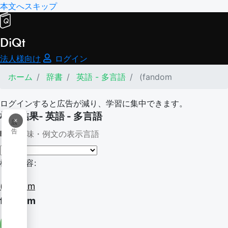
本文へスキップ
DiQt
法人様向け
ログイン
ホーム
辞書
英語 - 多言語
(fandom
ログインすると広告が減り、学習に集中できます。
検索結果- 英語 - 多言語
×
広
告
意味・例文の表示言語
検索内容:
(fandom
fandom