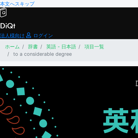
本文へスキップ
DiQt
法人様向け
ログイン
ホーム
辞書
英語 - 日本語
項目一覧
to a considerable degree