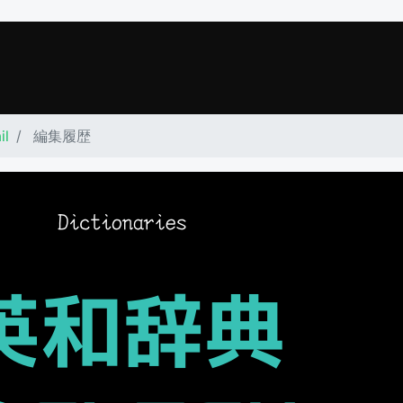
il
編集履歴