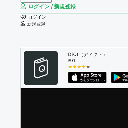
ログイン / 新規登録
例文の編集権限を持つユーザー -
すべての
例文の編集を審査する
ログイン
例文の削除を審査する
新規登録
審査に対する投票権限を持つユーザー -
編
決定に必要な投票数 -
1
問題の編集設定
問題の編集権限を持つユーザー -
すべての
DiQt（ディクト）
審査に対する投票権限を持つユーザー -
す
無料
決定に必要な投票数 -
★★★★★
★★★★★
1
編集ガイドライン