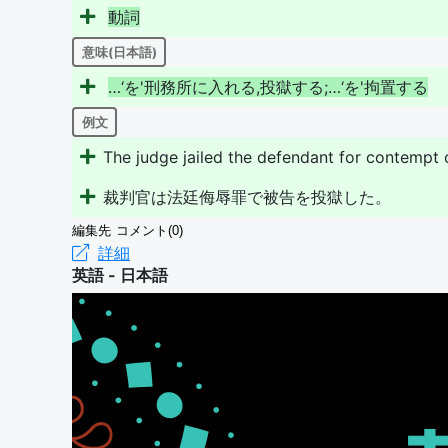
動
詞
意味(日本語)
…
‘
を
'
刑
務
所
に
入
れ
る
,
投
獄
す
る
;
…
‘
を
'
拘
置
す
る
例文
The judge jailed the defendant for contempt 
裁判官は法廷侮辱罪で被告を投獄した。
編集先
コメント(0)
詳細
英語 - 日本語