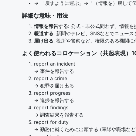
→ 「戻すように運ぶ」→「（情報を）戻して
詳細な意味・用法
情報を報告する
: 公式・非公式問わず、情報を
報道する
: 新聞やテレビ、SNSなどでニュー
届け出る
: 役所や警察など、権限のある機関
よく使われるコロケーション（共起表現）1
report an incident
→ 事件を報告する
report a crime
→ 犯罪を届け出る
report progress
→ 進捗を報告する
report findings
→ 調査結果を報告する
report for duty
→ 勤務に就くために出頭する (軍隊や職場など