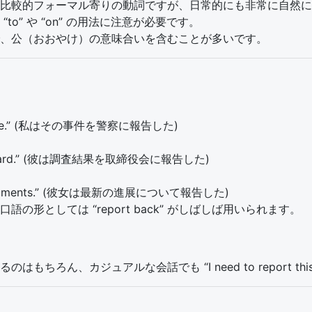
比較的フォーマル寄りの動詞ですが、日常的にも非常に自然に
o” や “on” の用法に注意が必要です。
、公（おおやけ）の意味合いを含むことが多いです。
he police.” (私はその事件を警察に報告した)
o the board.” (彼は調査結果を取締役会に報告した)
 developments.” (彼女は最新の進展について報告した)
形としては “report back” がしばしば用いられます。
ん、カジュアルな会話でも “I need to report this 