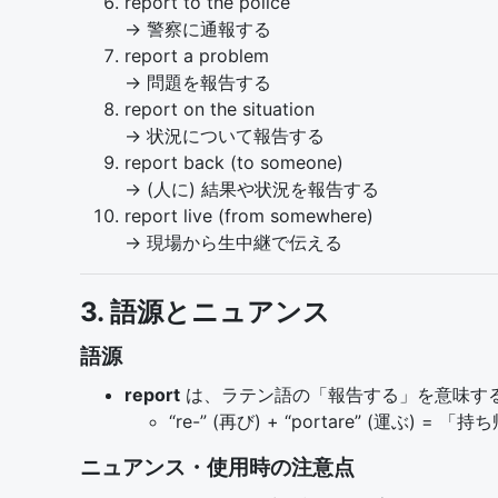
report to the police
→ 警察に通報する
report a problem
→ 問題を報告する
report on the situation
→ 状況について報告する
report back (to someone)
→ (人に) 結果や状況を報告する
report live (from somewhere)
→ 現場から生中継で伝える
3. 語源とニュアンス
語源
report
は、ラテン語の「報告する」を意味する “r
“re-” (再び) + “portare” (
ニュアンス・使用時の注意点