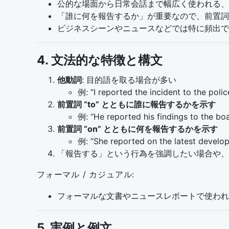
公的な場面から日常会話まで幅広く使われる、
「誰に何を報告するか」が重要なので、前置詞 “t
ビジネスシーンやニュースなどでは特に頻出で
4. 文法的な特徴と構文
他動詞
: 目的語を取る場合が多い
例: “I reported the incident to t
前置詞 “to” とともに誰に報告するかを示す
例: “He reported his findings t
前置詞 “on” とともに何を報告するかを示す
例: “She reported on the latest
「報告する」という行為を強調したい場合や、口語の
フォーマル / カジュアル:
フォーマルな文書やニュースレポートで使われるのはもちろ
5. 実例と例文