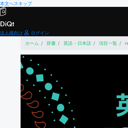
本文へスキップ
DiQt
法人様向け
ログイン
ホーム
辞書
英語 - 日本語
項目一覧
r