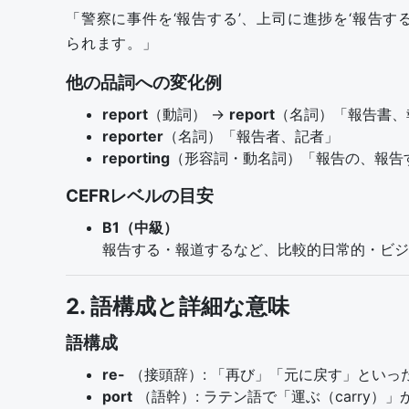
「警察に事件を‘報告する’、上司に進捗を‘報告
られます。」
他の品詞への変化例
report
（動詞） →
report
（名詞）「報告書、
reporter
（名詞）「報告者、記者」
reporting
（形容詞・動名詞）「報告の、報告
CEFRレベルの目安
B1（中級）
報告する・報道するなど、比較的日常的・ビジ
2. 語構成と詳細な意味
語構成
re-
（接頭辞）: 「再び」「元に戻す」といっ
port
（語幹）: ラテン語で「運ぶ（carry）」