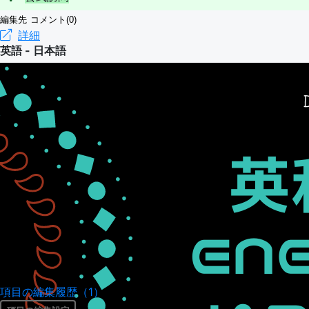
編集先
コメント(0)
詳細
英語 - 日本語
項目の編集履歴（1）