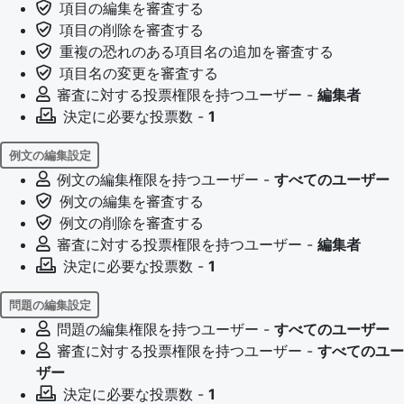
項目の編集を審査する
項目の削除を審査する
重複の恐れのある項目名の追加を審査する
項目名の変更を審査する
審査に対する投票権限を持つユーザー -
編集者
決定に必要な投票数 -
1
例文の編集設定
例文の編集権限を持つユーザー -
すべてのユーザー
例文の編集を審査する
例文の削除を審査する
審査に対する投票権限を持つユーザー -
編集者
決定に必要な投票数 -
1
問題の編集設定
問題の編集権限を持つユーザー -
すべてのユーザー
審査に対する投票権限を持つユーザー -
すべてのユー
ザー
決定に必要な投票数 -
1