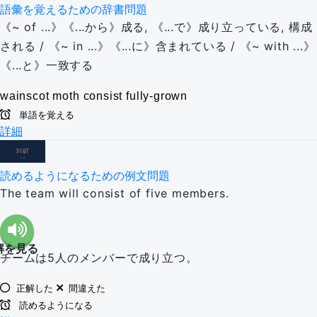
語彙を覚えるための辞書問題
《~ of ...》《...から》成る, 《...で》成り立っている, 構成
される / 《~ in ...》《...に》含まれている / 《~ with ...》
《...と》一致する
wainscot
moth
consist
fully-grown
単語を覚える
詳細
読めるようになるための例文問題
The team will consist of five members.
解を見る
チームは5人のメンバーで成り立つ。
正解した
間違えた
読めるようになる