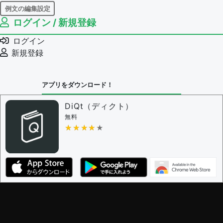
例文の編集設定
ログイン / 新規登録
例文の編集権限を持つユーザー -
すべてのユーザー
例文の編集を審査する
ログイン
例文の削除を審査する
新規登録
審査に対する投票権限を持つユーザー -
編集者
決定に必要な投票数 -
1
アプリをダウンロード！
問題の編集設定
問題の編集権限を持つユーザー -
すべてのユーザー
DiQt（ディクト）
審査に対する投票権限を持つユーザー -
すべてのユー
無料
ザー
★★★★★
★★★★★
決定に必要な投票数 -
1
編集ガイドライン