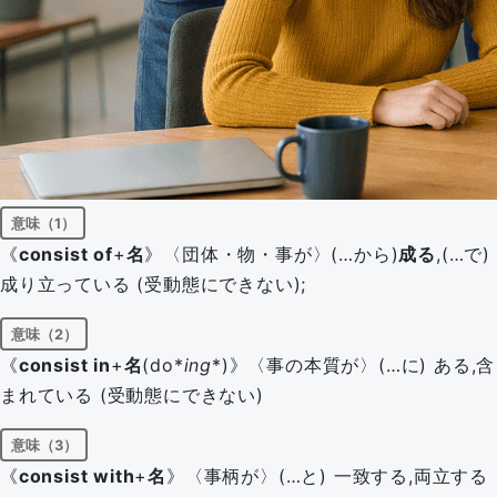
意味（1）
《
consist of
+
名
》〈団体・物・事が〉(…から)
成る
,(…で)
成り立っている (受動態にできない);
意味（2）
《
consist in
+
名
(do*
ing
*)》〈事の本質が〉(…に) ある,含
まれている (受動態にできない)
意味（3）
《
consist with
+
名
》〈事柄が〉(…と) 一致する,両立する