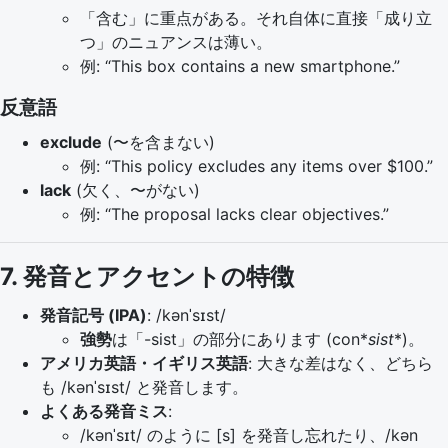
「含む」に重点がある。それ自体に直接「成り立
つ」のニュアンスは薄い。
例: “This box contains a new smartphone.”
反意語
exclude
(〜を含まない)
例: “This policy excludes any items over $100.”
lack
(欠く、〜がない)
例: “The proposal lacks clear objectives.”
7. 発音とアクセントの特徴
発音記号 (IPA)
: /kənˈsɪst/
強勢
は「-sist」の部分にあります (con*
sist
*)。
アメリカ英語・イギリス英語
: 大きな差はなく、どちら
も /kənˈsɪst/ と発音します。
よくある発音ミス
:
/kənˈsɪt/ のように [s] を発音し忘れたり、/kən