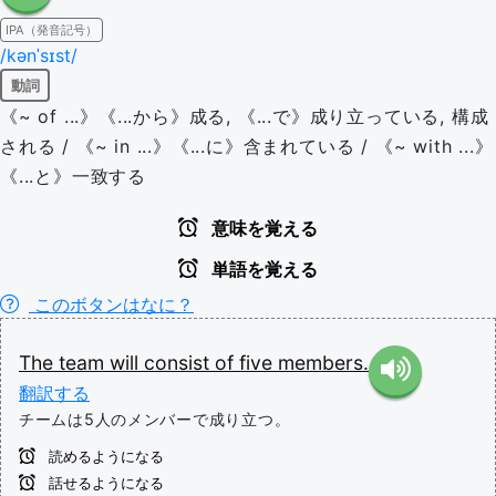
IPA（発音記号）
/kənˈsɪst/
動詞
《~ of ...》《...から》成る, 《...で》成り立っている, 構成
される / 《~ in ...》《...に》含まれている / 《~ with ...》
《...と》一致する
意味を覚える
単語を覚える
このボタンはなに？
The
team
will
consist
of
five
members.
翻訳する
チームは5人のメンバーで成り立つ。
読めるようになる
話せるようになる