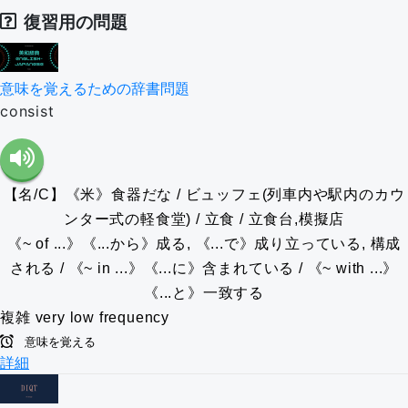
復習用の問題
意味を覚えるための辞書問題
consist
【名/C】《米》食器だな / ビュッフェ(列車内や駅内のカウ
ンター式の軽食堂) / 立食 / 立食台,模擬店
《~ of ...》《...から》成る, 《...で》成り立っている, 構成
される / 《~ in ...》《...に》含まれている / 《~ with ...》
《...と》一致する
複雑
very low frequency
意味を覚える
詳細