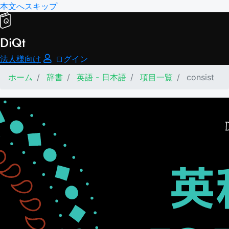
本文へスキップ
DiQt
法人様向け
ログイン
ホーム
辞書
英語 - 日本語
項目一覧
consist