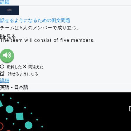
詳細
話せるようになるための例文問題
チームは5人のメンバーで成り立つ。
解を見る
The team will consist of five members.
正解した
間違えた
話せるようになる
詳細
英語 - 日本語