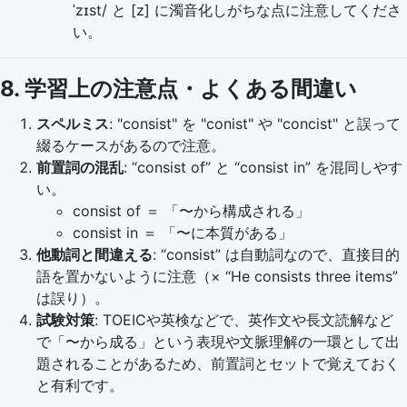
ˈzɪst/ と [z] に濁音化しがちな点に注意してくださ
い。
8. 学習上の注意点・よくある間違い
スペルミス
:
consist
を
conist
や
concist
と誤って
綴るケースがあるので注意。
前置詞の混乱
: “consist of” と “consist in” を混同しやす
い。
consist of ＝ 「〜から構成される」
consist in ＝ 「〜に本質がある」
他動詞と間違える
: “consist” は自動詞なので、直接目的
語を置かないように注意（× “He consists three items”
は誤り）。
試験対策
: TOEICや英検などで、英作文や長文読解など
で「〜から成る」という表現や文脈理解の一環として出
題されることがあるため、前置詞とセットで覚えておく
と有利です。