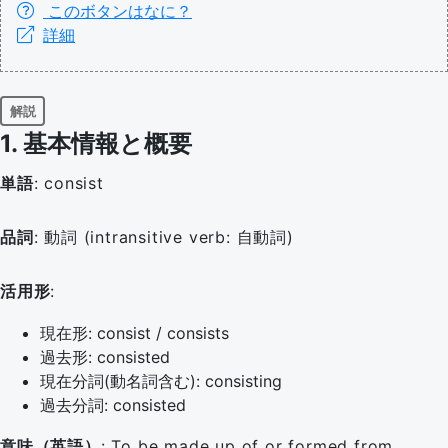
このボタンはなに？
詳細
解説
1. 基本情報と概要
単語
: consist
品詞
: 動詞 (intransitive verb: 自動詞)
活用形
:
現在形: consist / consists
過去形: consisted
現在分詞(動名詞含む): consisting
過去分詞: consisted
意味（英語）
: To be made up of or formed from