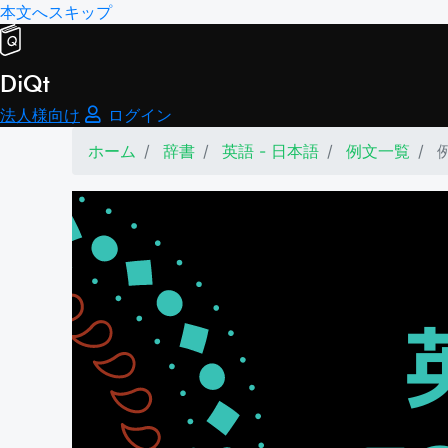
本文へスキップ
DiQt
法人様向け
ログイン
ホーム
辞書
英語 - 日本語
例文一覧