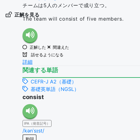
チームは5人のメンバーで成り立つ。
正解を見る
The team will consist of five members.
正解した
間違えた
話せるようになる
詳細
関連する単語
CEFR-J A2（基礎）
基礎英単語（NGSL）
consist
IPA（発音記号）
/kənˈsɪst/
動詞