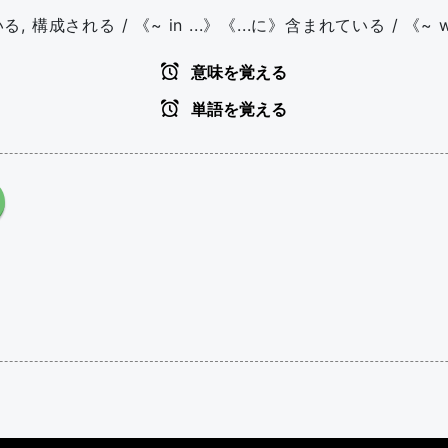
る, 構成される / 《~ in ...》《...に》含まれている / 《~ w
意味を覚える
単語を覚える