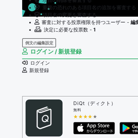
項目の削除を審査する
重複の恐れのある項目名の追加を審査する
項目名の変更を審査する
審査に対する投票権限を持つユーザー -
編
決定に必要な投票数 -
1
例文の編集設定
ログイン / 新規登録
例文の編集権限を持つユーザー -
すべての
例文の編集を審査する
ログイン
例文の削除を審査する
新規登録
審査に対する投票権限を持つユーザー -
編
決定に必要な投票数 -
1
問題の編集設定
問題の編集権限を持つユーザー -
すべての
DiQt（ディクト）
審査に対する投票権限を持つユーザー -
す
無料
決定に必要な投票数 -
★★★★★
★★★★★
1
編集ガイドライン