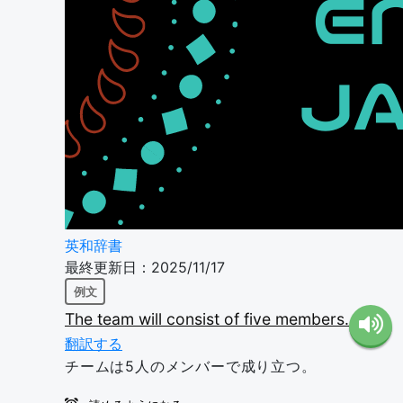
英和辞書
最終更新日：2025/11/17
例文
The
team
will
consist
of
five
members.
翻訳する
チームは5人のメンバーで成り立つ。