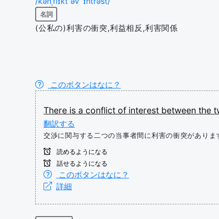
/kənˌflɪkt əv ˈɪntrəst/
名詞
(公私の)利害の衝突,利益相反,利害関係
このボタンはなに？
There
is
a
conflict
of
interest
between
the
翻訳する
交渉に関与する二つの当事者間に利害の衝突がありま
読めるようになる
話せるようになる
このボタンはなに？
詳細