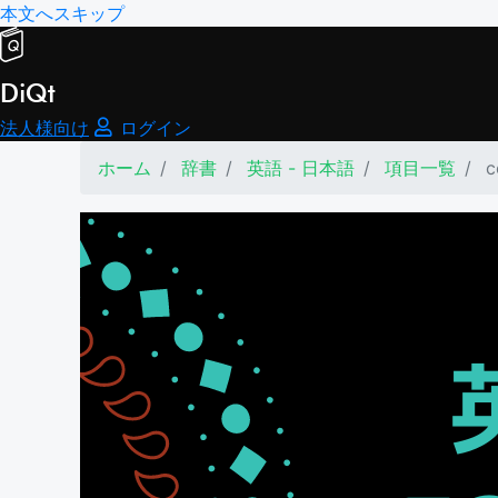
本文へスキップ
DiQt
法人様向け
ログイン
ホーム
辞書
英語 - 日本語
項目一覧
c