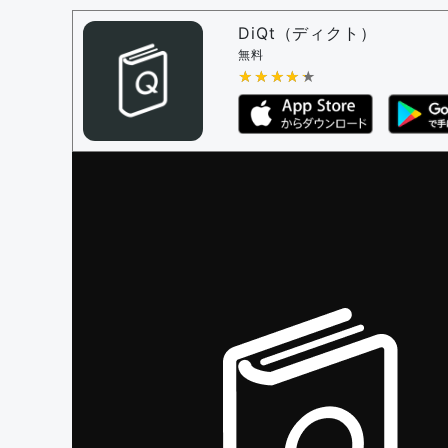
問題の編集設定
問題の編集権限を持つユーザー -
すべての
DiQt（ディクト）
審査に対する投票権限を持つユーザー -
す
無料
決定に必要な投票数 -
★★★★★
★★★★★
1
編集ガイドライン