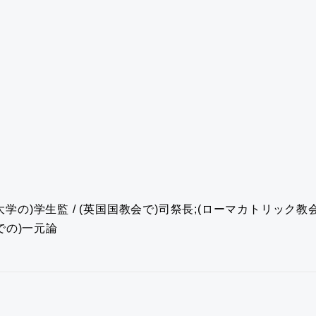
の大学の)学生監 / (英国国教会で)司祭長;(ローマカトリック教会
での)一元論