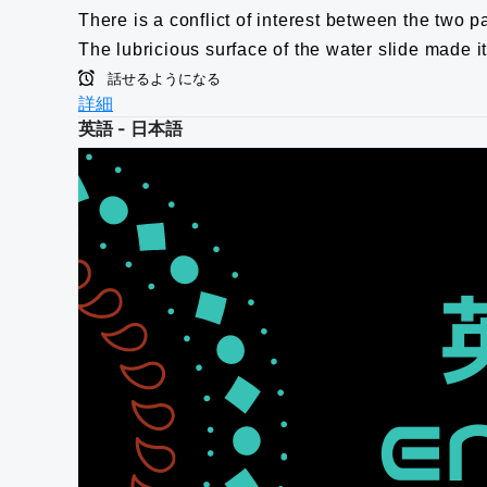
There is a conflict of interest between the two pa
The lubricious surface of the water slide made i
話せるようになる
詳細
英語 - 日本語