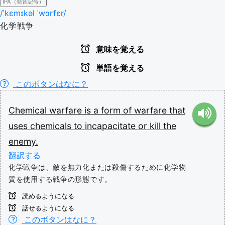
IPA（発音記号）
/ˈkɛmɪkəl ˈwɔrfɛr/
化学戦争
意味を覚える
単語を覚える
このボタンはなに？
Chemical
warfare
is
a
form
of
warfare
that
uses
chemicals
to
incapacitate
or
kill
the
enemy.
翻訳する
化学戦争は、敵を無力化または殺傷するために化学物
質を使用する戦争の形態です。
読めるようになる
話せるようになる
このボタンはなに？