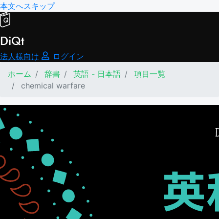
本文へスキップ
DiQt
法人様向け
ログイン
ホーム
辞書
英語 - 日本語
項目一覧
chemical warfare