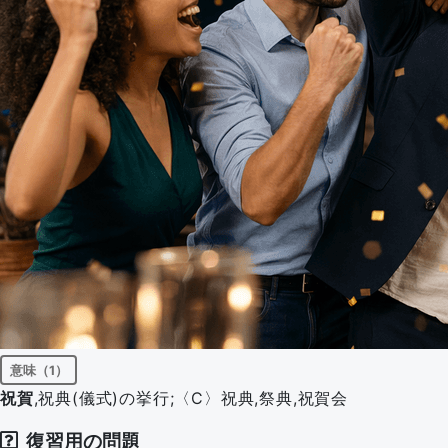
意味（1）
祝賀
,祝典(儀式)の挙行;〈C〉祝典,祭典,祝賀会
復習用の問題