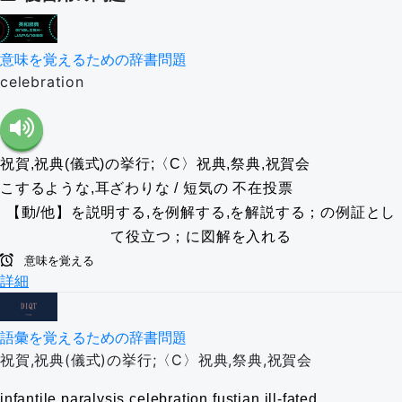
意味を覚えるための辞書問題
celebration
祝賀,祝典(儀式)の挙行;〈C〉祝典,祭典,祝賀会
こするような,耳ざわりな / 短気の
不在投票
【動/他】を説明する,を例解する,を解説する；の例証とし
て役立つ；に図解を入れる
意味を覚える
詳細
語彙を覚えるための辞書問題
祝賀,祝典(儀式)の挙行;〈C〉祝典,祭典,祝賀会
infantile paralysis
celebration
fustian
ill-fated