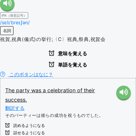
IPA（発音記号）
/sɛlɪˈbreɪʃən/
名詞
祝賀,祝典(儀式)の挙行;〈C〉祝典,祭典,祝賀会
意味を覚える
単語を覚える
このボタンはなに？
The
party
was
a
celebration
of
their
success.
翻訳する
そのパーティーは彼らの成功を祝うものでした。
読めるようになる
話せるようになる