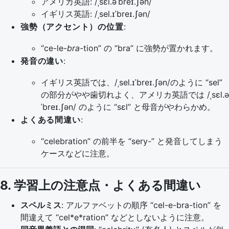
アメリカ英語: /ˌsɛl.əˈbreɪ.ʃən/
イギリス英語: /ˌsel.ɪˈbreɪ.ʃən/
強勢（アクセント）の位置
:
“ce-le-
bra
-tion” の “bra” に強勢が置かれます。
発音の違い
:
イギリス英語では、/ˌsel.ɪˈbreɪ.ʃən/のように “sel”
の部分がやや歯切れよく、アメリカ英語では /ˌsɛl.ə
ˈbreɪ.ʃən/ のように “sɛl” と母音がやわらかめ。
よくある間違い
:
“celebration” の前半を “sery-” と発音してしまう
ケースなどに注意。
8. 学習上の注意点・よくある間違い
スペルミス
: アルファベットの順序 “cel-e-bra-tion” を
間違えて “cel*e*ration” などとしないように注意。