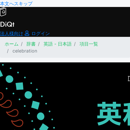
本文へスキップ
DiQt
法人様向け
ログイン
ホーム
辞書
英語 - 日本語
項目一覧
celebration