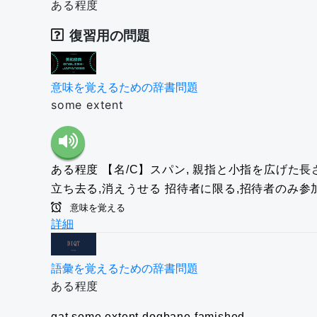
ある程度
復習用の問題
意味を覚えるための辞書問題
some extent
ある程度
【名/C】スパン, 親指と小指を広げた長さ 
立ち去る,消えうせる
招待者に限る,招待者のみ参
意味を覚える
詳細
語彙を覚えるための辞書問題
ある程度
gat
some extent
dogbane
famished