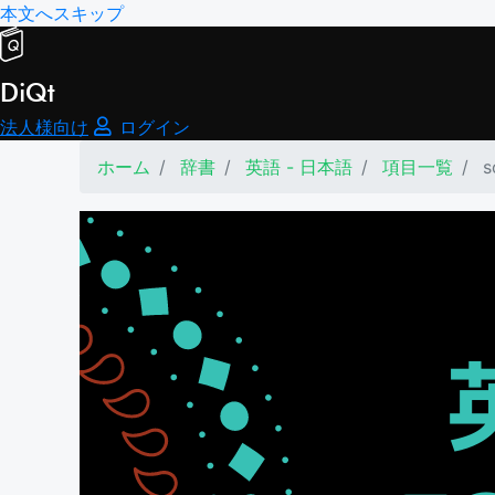
本文へスキップ
DiQt
法人様向け
ログイン
ホーム
辞書
英語 - 日本語
項目一覧
s