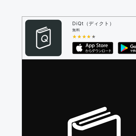
決定に必要な投票数 -
1
問題の編集設定
問題の編集権限を持つユーザー -
すべての
DiQt（ディクト）
審査に対する投票権限を持つユーザー -
す
無料
決定に必要な投票数 -
★★★★★
★★★★★
1
編集ガイドライン