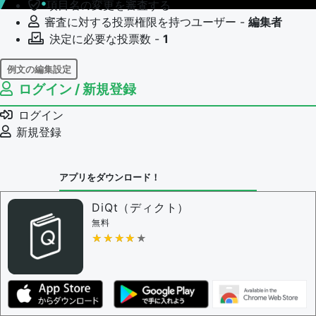
項目名の変更を審査する
審査に対する投票権限を持つユーザー -
編集者
決定に必要な投票数 -
1
例文の編集設定
ログイン / 新規登録
例文の編集権限を持つユーザー -
すべてのユーザー
例文の編集を審査する
ログイン
例文の削除を審査する
新規登録
審査に対する投票権限を持つユーザー -
編集者
決定に必要な投票数 -
1
アプリをダウンロード！
問題の編集設定
問題の編集権限を持つユーザー -
すべてのユーザー
DiQt（ディクト）
審査に対する投票権限を持つユーザー -
すべてのユー
無料
ザー
★★★★★
★★★★★
決定に必要な投票数 -
1
編集ガイドライン