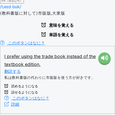
IPA（発音記号）
/tɹeɪd bʊk/
(教科書版に対して)市販版,大衆版
意味を覚える
単語を覚える
このボタンはなに？
I
prefer
using
the
trade
book
instead
of
the
textbook
edition.
翻訳する
私は教科書版の代わりに市販版を使う方が好きです。
読めるようになる
話せるようになる
このボタンはなに？
詳細