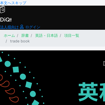
本文へスキップ
DiQt
法人様向け
ログイン
ホーム
辞書
英語 - 日本語
項目一覧
trade book