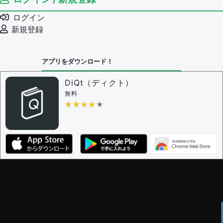
例文の編集を審査する
ログイン
例文の削除を審査する
新規登録
審査に対する投票権限を持つユーザー -
編集者
決定に必要な投票数 -
1
アプリをダウンロード！
問題の編集設定
問題の編集権限を持つユーザー -
すべてのユーザー
DiQt（ディクト）
審査に対する投票権限を持つユーザー -
すべてのユー
無料
ザー
★★★★★
★★★★★
決定に必要な投票数 -
1
編集ガイドライン