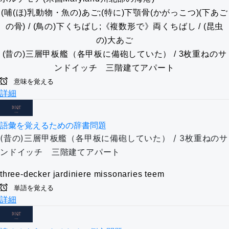
(哺(ほ)乳動物・魚の)あご;(特に)下顎骨(かがっこつ)(下あご
の骨) / (鳥の)下くちばし;《複数形で》両くちばし / (昆虫
の)大あご
(昔の)三層甲板艦（各甲板に備砲していた） / 3枚重ねのサ
ンドイッチ 三階建てアパート
意味を覚える
詳細
語彙を覚えるための辞書問題
(昔の)三層甲板艦（各甲板に備砲していた） / 3枚重ねのサ
ンドイッチ 三階建てアパート
three-decker
jardiniere
missonaries
teem
単語を覚える
詳細