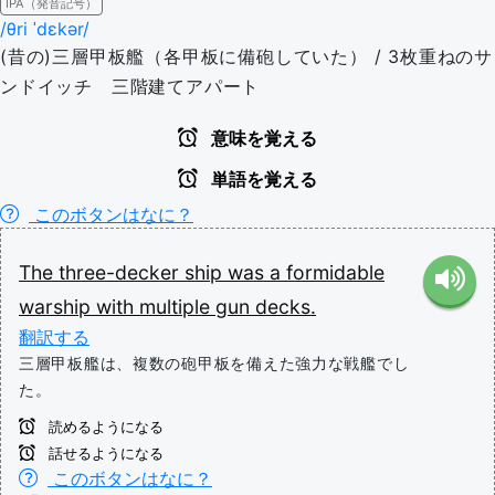
IPA（発音記号）
/θri ˈdɛkər/
(昔の)三層甲板艦（各甲板に備砲していた） / 3枚重ねのサ
ンドイッチ 三階建てアパート
意味を覚える
単語を覚える
このボタンはなに？
The
three-decker
ship
was
a
formidable
warship
with
multiple
gun
decks.
翻訳する
三層甲板艦は、複数の砲甲板を備えた強力な戦艦でし
た。
読めるようになる
話せるようになる
このボタンはなに？