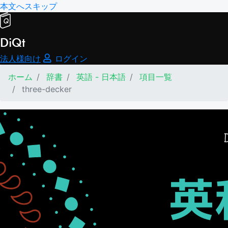
本文へスキップ
DiQt
法人様向け
ログイン
ホーム
辞書
英語 - 日本語
項目一覧
three-decker