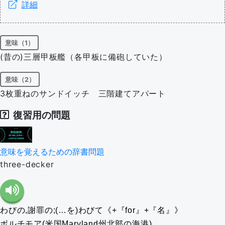
詳細
意味（1）
(昔の)三層甲板艦（各甲板に備砲していた）
意味（2）
3枚重ねのサンドイッチ 三階建てアパート
復習用の問題
意味を覚えるための辞書問題
three-decker
わびの,謝罪の;(…を)わびて《+『for』+『名』》
ボルチモア(米国Maryland州北部の海港)