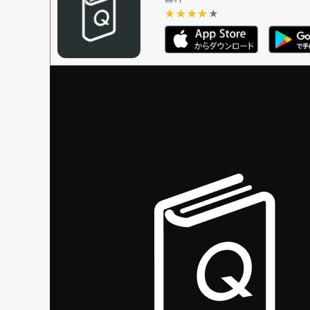
決定に必要な投票数 -
★★★★★
★★★★★
1
編集ガイドライン