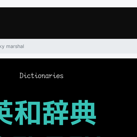
ky marshal