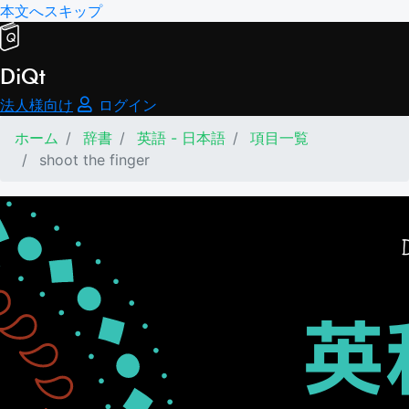
本文へスキップ
DiQt
法人様向け
ログイン
ホーム
辞書
英語 - 日本語
項目一覧
shoot the finger