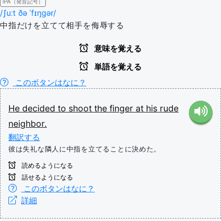
IPA（発音記号）
/ʃuːt ðə ˈfɪŋɡər/
中指だけを立てて相手を侮辱する
意味を覚える
単語を覚える
このボタンはなに？
He
decided
to
shoot
the
finger
at
his
rude
neighbor.
翻訳する
彼は失礼な隣人に中指を立てることに決めた。
読めるようになる
話せるようになる
このボタンはなに？
詳細