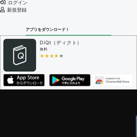
ログイン
例文の削除を審査する
新規登録
審査に対する投票権限を持つユーザー -
編集者
決定に必要な投票数 -
1
アプリをダウンロード！
問題の編集設定
問題の編集権限を持つユーザー -
すべてのユーザー
DiQt（ディクト）
審査に対する投票権限を持つユーザー -
すべてのユー
無料
ザー
★★★★★
★★★★★
決定に必要な投票数 -
1
編集ガイドライン