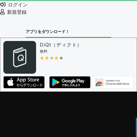
例文の編集を審査する
ログイン
例文の削除を審査する
新規登録
審査に対する投票権限を持つユーザー -
編集者
決定に必要な投票数 -
1
アプリをダウンロード！
問題の編集設定
問題の編集権限を持つユーザー -
すべてのユーザー
DiQt（ディクト）
審査に対する投票権限を持つユーザー -
すべてのユー
無料
ザー
★★★★★
★★★★★
決定に必要な投票数 -
1
編集ガイドライン