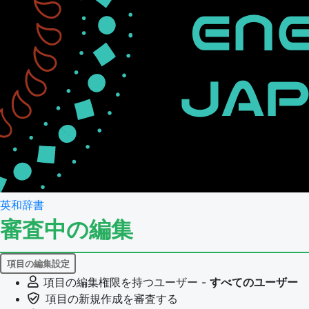
英和辞書
審査中の編集
項目の編集設定
項目の編集権限を持つユーザー -
すべてのユーザー
項目の新規作成を審査する