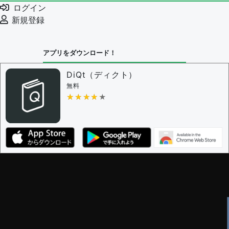
例文の編集を審査する
ログイン
例文の削除を審査する
新規登録
審査に対する投票権限を持つユーザー -
編集者
決定に必要な投票数 -
1
アプリをダウンロード！
問題の編集設定
問題の編集権限を持つユーザー -
すべてのユーザー
DiQt（ディクト）
審査に対する投票権限を持つユーザー -
すべてのユー
無料
ザー
★★★★★
★★★★★
決定に必要な投票数 -
1
編集ガイドライン