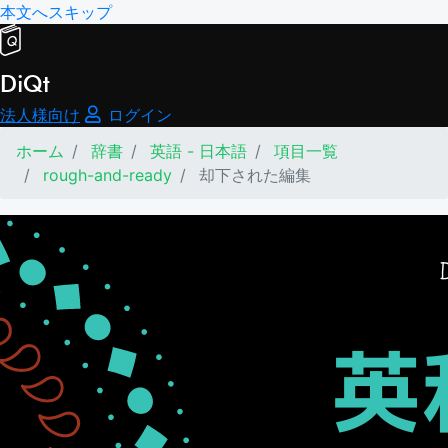
本文へスキップ
DiQt
法人様向け
ログイン
ホーム
辞書
英語 - 日本語
項目一覧
rough-and-ready
却下された編集