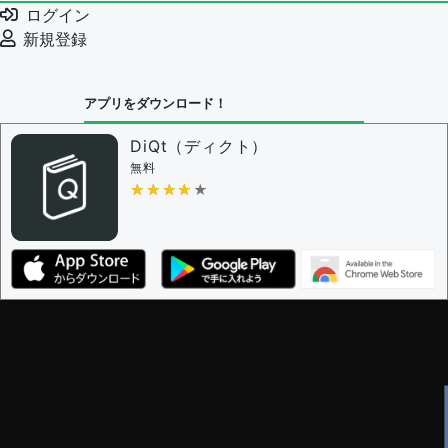
例文の編集を審査する
ログイン
例文の削除を審査する
新規登録
審査に対する投票権限を持つユーザー -
編集者
決定に必要な投票数 -
1
アプリをダウンロード！
問題の編集設定
問題の編集権限を持つユーザー -
すべてのユーザー
DiQt（ディクト）
審査に対する投票権限を持つユーザー -
すべてのユー
無料
ザー
★★★★★
★★★★★
決定に必要な投票数 -
1
編集ガイドライン