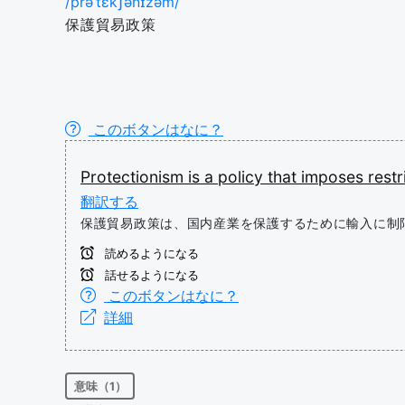
/prəˈtɛkʃənɪzəm/
保護貿易政策
このボタンはなに？
Protectionism
is
a
policy
that
imposes
restr
翻訳する
保護貿易政策は、国内産業を保護するために輸入に制
読めるようになる
話せるようになる
このボタンはなに？
詳細
意味（1）