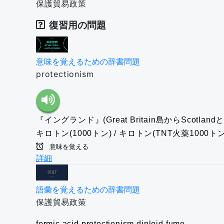
保護貿易政策
復習用の問題
意味を覚えるための辞書問題
protectionism
『イングランド』(Great Britain島からScotla
キロトン(1000トン) / キロトン(TNT火薬1000
意味を覚える
詳細
語彙を覚えるための辞書問題
保護貿易政策
formic acid
protectionism
diploid
fume