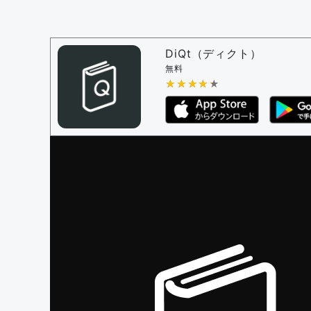
決定に必要な投票数 -
1
問題の編集設定
問題の編集権限を持つユーザー -
すべての
DiQt（ディクト）
審査に対する投票権限を持つユーザー -
す
無料
決定に必要な投票数 -
★★★★★
★★★★★
1
編集ガイドライン