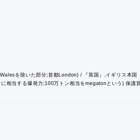
ndとWalesを除いた部分;首都London) / 『英国』,イギリス本国
トンに相当する爆発力;100万トン相当をmegatonという)
保護