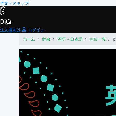
本文へスキップ
DiQt
法人様向け
ログイン
ホーム
辞書
英語 - 日本語
項目一覧
p