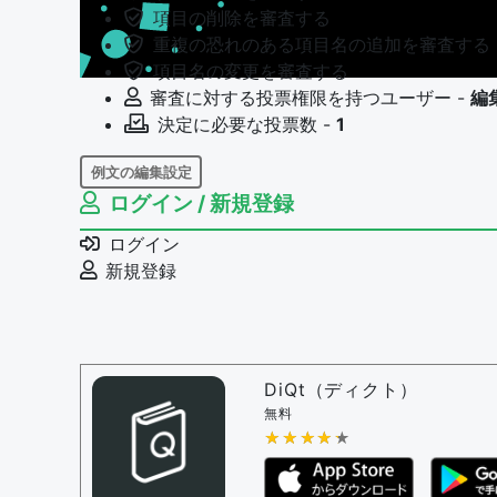
項目の削除を審査する
重複の恐れのある項目名の追加を審査する
項目名の変更を審査する
審査に対する投票権限を持つユーザー -
編
決定に必要な投票数 -
1
例文の編集設定
ログイン / 新規登録
例文の編集権限を持つユーザー -
すべての
例文の編集を審査する
ログイン
例文の削除を審査する
新規登録
審査に対する投票権限を持つユーザー -
編
決定に必要な投票数 -
1
問題の編集設定
問題の編集権限を持つユーザー -
すべての
DiQt（ディクト）
審査に対する投票権限を持つユーザー -
す
無料
決定に必要な投票数 -
★★★★★
★★★★★
1
編集ガイドライン