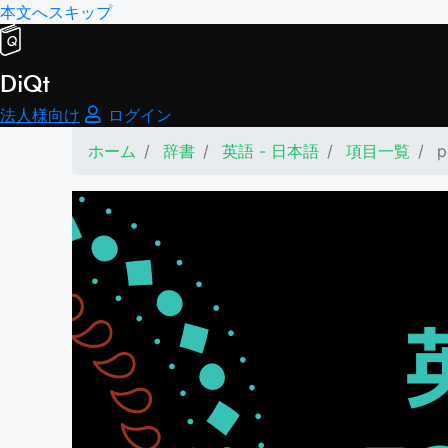
本文へスキップ
DiQt
法人様向け
ログイン
ホーム
辞書
英語 - 日本語
項目一覧
p